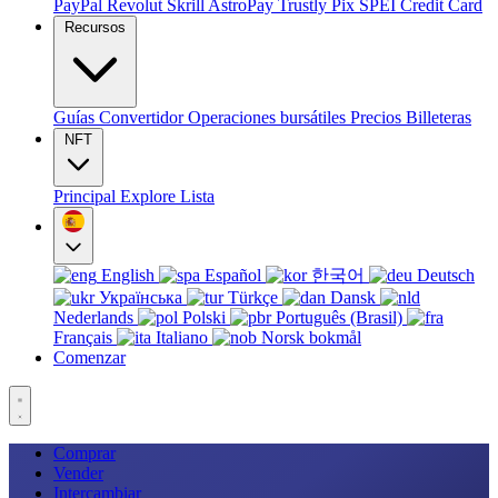
PayPal
Revolut
Skrill
AstroPay
Trustly
Pix
SPEI
Credit Card
Recursos
Guías
Convertidor
Operaciones bursátiles
Precios
Billeteras
NFT
Principal
Explore
Lista
English
Español
한국어
Deutsch
Українська
Türkçe
Dansk
Nederlands
Polski
Português (Brasil)
Français
Italiano
Norsk bokmål
Comenzar
Comprar
Vender
Intercambiar