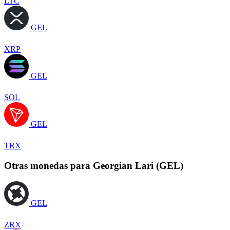
LTC
GEL
XRP
GEL
SOL
GEL
TRX
Otras monedas para Georgian Lari (GEL)
GEL
ZRX