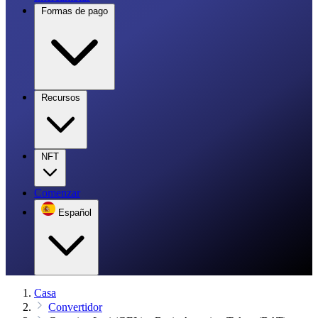
Formas de pago
Recursos
NFT
Comenzar
Español
Casa
Convertidor