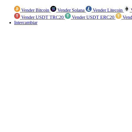
Vender Bitcoin
Vender Solana
Vender Litecoin
V
Vender USDT TRC20
Vender USDT ERC20
Vend
Intercambiar