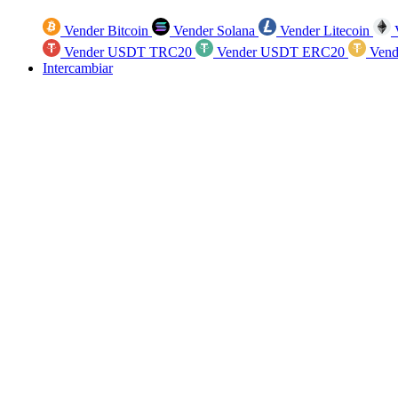
Vender Bitcoin
Vender Solana
Vender Litecoin
V
Vender USDT TRC20
Vender USDT ERC20
Vend
Intercambiar