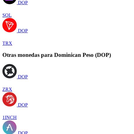
DOP
SOL
DOP
TRX
Otras monedas para Dominican Peso (DOP)
DOP
ZRX
DOP
1INCH
DOP