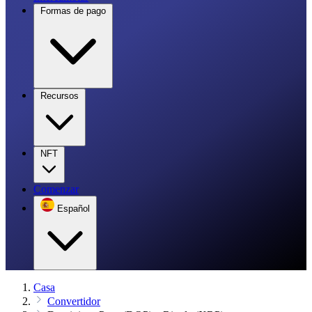
Formas de pago
Recursos
NFT
Comenzar
Español
Casa
Convertidor