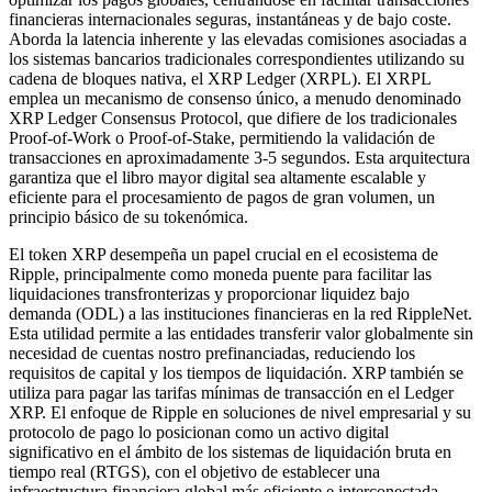
financieras internacionales seguras, instantáneas y de bajo coste.
Aborda la latencia inherente y las elevadas comisiones asociadas a
los sistemas bancarios tradicionales correspondientes utilizando su
cadena de bloques nativa, el XRP Ledger (XRPL). El XRPL
emplea un mecanismo de consenso único, a menudo denominado
XRP Ledger Consensus Protocol, que difiere de los tradicionales
Proof-of-Work o Proof-of-Stake, permitiendo la validación de
transacciones en aproximadamente 3-5 segundos. Esta arquitectura
garantiza que el libro mayor digital sea altamente escalable y
eficiente para el procesamiento de pagos de gran volumen, un
principio básico de su tokenómica.
El token XRP desempeña un papel crucial en el ecosistema de
Ripple, principalmente como moneda puente para facilitar las
liquidaciones transfronterizas y proporcionar liquidez bajo
demanda (ODL) a las instituciones financieras en la red RippleNet.
Esta utilidad permite a las entidades transferir valor globalmente sin
necesidad de cuentas nostro prefinanciadas, reduciendo los
requisitos de capital y los tiempos de liquidación. XRP también se
utiliza para pagar las tarifas mínimas de transacción en el Ledger
XRP. El enfoque de Ripple en soluciones de nivel empresarial y su
protocolo de pago lo posicionan como un activo digital
significativo en el ámbito de los sistemas de liquidación bruta en
tiempo real (RTGS), con el objetivo de establecer una
infraestructura financiera global más eficiente e interconectada