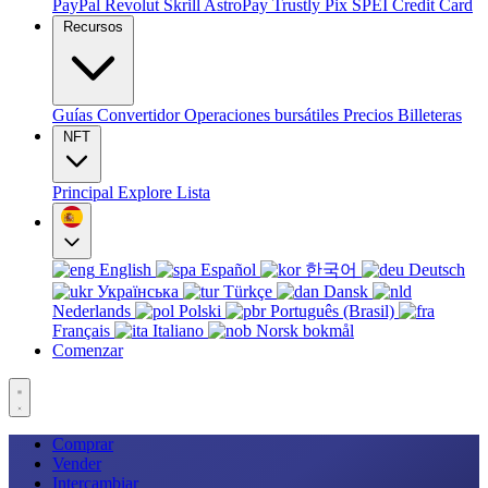
PayPal
Revolut
Skrill
AstroPay
Trustly
Pix
SPEI
Credit Card
Recursos
Guías
Convertidor
Operaciones bursátiles
Precios
Billeteras
NFT
Principal
Explore
Lista
English
Español
한국어
Deutsch
Українська
Türkçe
Dansk
Nederlands
Polski
Português (Brasil)
Français
Italiano
Norsk bokmål
Comenzar
Comprar
Vender
Intercambiar