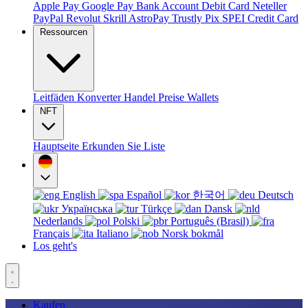
Apple Pay
Google Pay
Bank Account
Debit Card
Neteller
PayPal
Revolut
Skrill
AstroPay
Trustly
Pix
SPEI
Credit Card
Ressourcen
Leitfäden
Konverter
Handel
Preise
Wallets
NFT
Hauptseite
Erkunden Sie
Liste
English
Español
한국어
Deutsch
Українська
Türkçe
Dansk
Nederlands
Polski
Português (Brasil)
Français
Italiano
Norsk bokmål
Los geht's
Kaufen