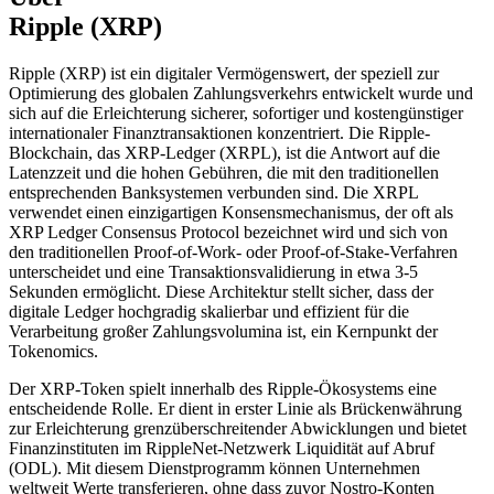
Ripple (XRP)
Ripple (XRP) ist ein digitaler Vermögenswert, der speziell zur
Optimierung des globalen Zahlungsverkehrs entwickelt wurde und
sich auf die Erleichterung sicherer, sofortiger und kostengünstiger
internationaler Finanztransaktionen konzentriert. Die Ripple-
Blockchain, das XRP-Ledger (XRPL), ist die Antwort auf die
Latenzzeit und die hohen Gebühren, die mit den traditionellen
entsprechenden Banksystemen verbunden sind. Die XRPL
verwendet einen einzigartigen Konsensmechanismus, der oft als
XRP Ledger Consensus Protocol bezeichnet wird und sich von
den traditionellen Proof-of-Work- oder Proof-of-Stake-Verfahren
unterscheidet und eine Transaktionsvalidierung in etwa 3-5
Sekunden ermöglicht. Diese Architektur stellt sicher, dass der
digitale Ledger hochgradig skalierbar und effizient für die
Verarbeitung großer Zahlungsvolumina ist, ein Kernpunkt der
Tokenomics.
Der XRP-Token spielt innerhalb des Ripple-Ökosystems eine
entscheidende Rolle. Er dient in erster Linie als Brückenwährung
zur Erleichterung grenzüberschreitender Abwicklungen und bietet
Finanzinstituten im RippleNet-Netzwerk Liquidität auf Abruf
(ODL). Mit diesem Dienstprogramm können Unternehmen
weltweit Werte transferieren, ohne dass zuvor Nostro-Konten