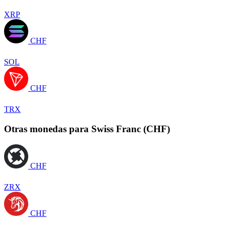
XRP
CHF
SOL
CHF
TRX
Otras monedas para Swiss Franc (CHF)
CHF
ZRX
CHF