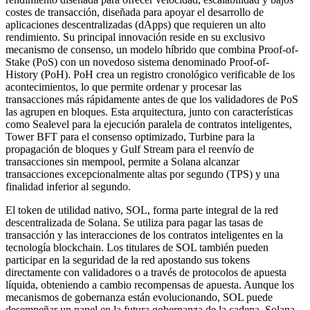
costes de transacción, diseñada para apoyar el desarrollo de
aplicaciones descentralizadas (dApps) que requieren un alto
rendimiento. Su principal innovación reside en su exclusivo
mecanismo de consenso, un modelo híbrido que combina Proof-of-
Stake (PoS) con un novedoso sistema denominado Proof-of-
History (PoH). PoH crea un registro cronológico verificable de los
acontecimientos, lo que permite ordenar y procesar las
transacciones más rápidamente antes de que los validadores de PoS
las agrupen en bloques. Esta arquitectura, junto con características
como Sealevel para la ejecución paralela de contratos inteligentes,
Tower BFT para el consenso optimizado, Turbine para la
propagación de bloques y Gulf Stream para el reenvío de
transacciones sin mempool, permite a Solana alcanzar
transacciones excepcionalmente altas por segundo (TPS) y una
finalidad inferior al segundo.
El token de utilidad nativo, SOL, forma parte integral de la red
descentralizada de Solana. Se utiliza para pagar las tasas de
transacción y las interacciones de los contratos inteligentes en la
tecnología blockchain. Los titulares de SOL también pueden
participar en la seguridad de la red apostando sus tokens
directamente con validadores o a través de protocolos de apuesta
líquida, obteniendo a cambio recompensas de apuesta. Aunque los
mecanismos de gobernanza están evolucionando, SOL puede
desempeñar un papel en la futura gobernanza de la cadena. Solana