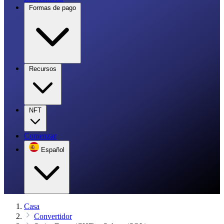
Formas de pago
Recursos
NFT
Comenzar
Español
Casa
Convertidor