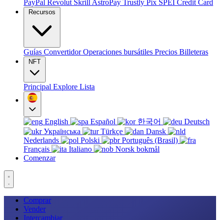
PayPal
Revolut
Skrill
AstroPay
Trustly
Pix
SPEI
Credit Card
Recursos
Guías
Convertidor
Operaciones bursátiles
Precios
Billeteras
NFT
Principal
Explore
Lista
English
Español
한국어
Deutsch
Українська
Türkçe
Dansk
Nederlands
Polski
Português (Brasil)
Français
Italiano
Norsk bokmål
Comenzar
Comprar
Vender
Intercambiar