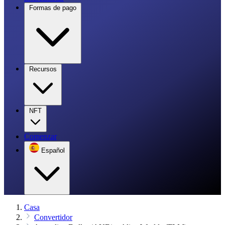
Formas de pago
Recursos
NFT
Comenzar
Español
Casa
Convertidor