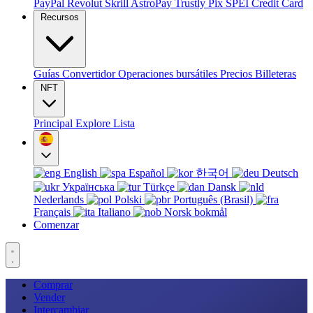
PayPal
Revolut
Skrill
AstroPay
Trustly
Pix
SPEI
Credit Card
Recursos
Guías
Convertidor
Operaciones bursátiles
Precios
Billeteras
NFT
Principal
Explore
Lista
English
Español
한국어
Deutsch
Українська
Türkçe
Dansk
Nederlands
Polski
Português (Brasil)
Français
Italiano
Norsk bokmål
Comenzar
Comprar
Vender
Intercambiar