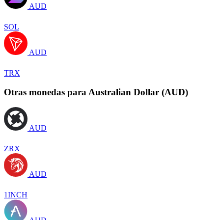
AUD
SOL
AUD
TRX
Otras monedas para Australian Dollar (AUD)
AUD
ZRX
AUD
1INCH