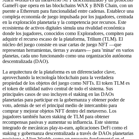
GameFi que opera en las blockchains WAX y BNB Chain, con un
puente a Ethereum para funcionalidad entre cadenas. Establece una
compleja economía de juego impulsada por los jugadores, centrada
en la exploración planetaria y la competencia por recursos. Este
ecosistema de activos digitales simula una rivalidad económica
donde los jugadores, conocidos como Exploradores, compiten para
adquirir el recurso escaso de la plataforma, Trilium (TLM). El
núcleo del juego consiste en usar cartas de juego NFT —que
representan herramientas, tierras y avatares— para 'minar' en varios
planetas, cada uno funcionando como una organización autónoma
descentralizada (DAO).
La arquitectura de la plataforma es un diferenciador clave,
aprovechando la tecnología blockchain para la verdadera
propiedad de los objetos del juego como NFTs. El token TLM es
el token de utilidad nativo central de todo el sistema. Sus
principales casos de uso incluyen el staking en las DAOs
planetarias para participar en la gobernanza y obtener poder de
voto, además de ser el principal medio de intercambio para
comprar y mejorar objetos NFT dentro del metaverso. Los
jugadores también hacen staking de TLM para obtener
recompensas pasivas y aumentar su influencia. Este sistema
integrado de mecánicas play-to-earn, aplicaciones DeFi como el
staking y gobernanza descentralizada a través de DAOs planetarias
posiciona a Alien Worlds como un proyecto fundamental en el