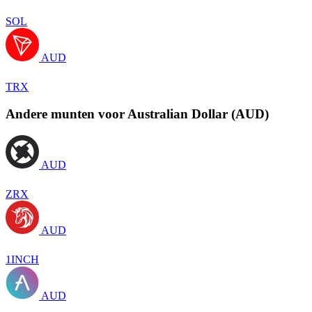
SOL
AUD
TRX
Andere munten voor Australian Dollar (AUD)
AUD
ZRX
AUD
1INCH
AUD