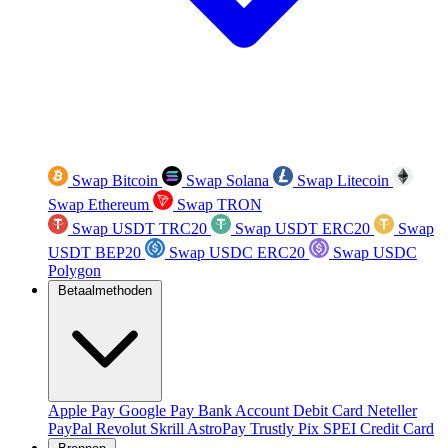
Swap Bitcoin
Swap Solana
Swap Litecoin
Swap Ethereum
Swap TRON
Swap USDT TRC20
Swap USDT ERC20
Swap
USDT BEP20
Swap USDC ERC20
Swap USDC
Polygon
Betaalmethoden
Apple Pay
Google Pay
Bank Account
Debit Card
Neteller
PayPal
Revolut
Skrill
AstroPay
Trustly
Pix
SPEI
Credit Card