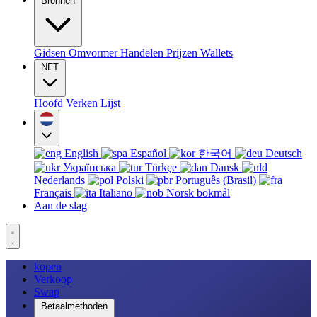
Bronnen
Gidsen
Omvormer
Handelen
Prijzen
Wallets
NFT
Hoofd
Verken
Lijst
English
Español
한국어
Deutsch
Українська
Türkçe
Dansk
Nederlands
Polski
Português (Brasil)
Français
Italiano
Norsk bokmål
Aan de slag
kopen
Verkoop
Swap
Betaalmethoden