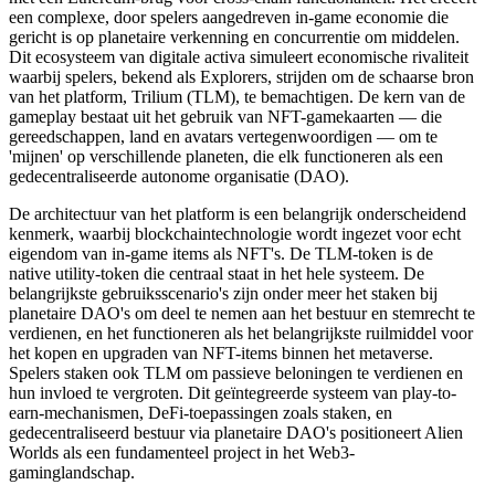
een complexe, door spelers aangedreven in-game economie die
gericht is op planetaire verkenning en concurrentie om middelen.
Dit ecosysteem van digitale activa simuleert economische rivaliteit
waarbij spelers, bekend als Explorers, strijden om de schaarse bron
van het platform, Trilium (TLM), te bemachtigen. De kern van de
gameplay bestaat uit het gebruik van NFT-gamekaarten — die
gereedschappen, land en avatars vertegenwoordigen — om te
'mijnen' op verschillende planeten, die elk functioneren als een
gedecentraliseerde autonome organisatie (DAO).
De architectuur van het platform is een belangrijk onderscheidend
kenmerk, waarbij blockchaintechnologie wordt ingezet voor echt
eigendom van in-game items als NFT's. De TLM-token is de
native utility-token die centraal staat in het hele systeem. De
belangrijkste gebruiksscenario's zijn onder meer het staken bij
planetaire DAO's om deel te nemen aan het bestuur en stemrecht te
verdienen, en het functioneren als het belangrijkste ruilmiddel voor
het kopen en upgraden van NFT-items binnen het metaverse.
Spelers staken ook TLM om passieve beloningen te verdienen en
hun invloed te vergroten. Dit geïntegreerde systeem van play-to-
earn-mechanismen, DeFi-toepassingen zoals staken, en
gedecentraliseerd bestuur via planetaire DAO's positioneert Alien
Worlds als een fundamenteel project in het Web3-
gaminglandschap.