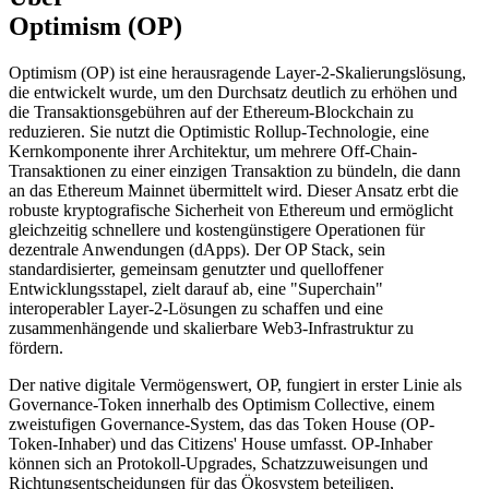
Optimism (OP)
Optimism (OP) ist eine herausragende Layer-2-Skalierungslösung,
die entwickelt wurde, um den Durchsatz deutlich zu erhöhen und
die Transaktionsgebühren auf der Ethereum-Blockchain zu
reduzieren. Sie nutzt die Optimistic Rollup-Technologie, eine
Kernkomponente ihrer Architektur, um mehrere Off-Chain-
Transaktionen zu einer einzigen Transaktion zu bündeln, die dann
an das Ethereum Mainnet übermittelt wird. Dieser Ansatz erbt die
robuste kryptografische Sicherheit von Ethereum und ermöglicht
gleichzeitig schnellere und kostengünstigere Operationen für
dezentrale Anwendungen (dApps). Der OP Stack, sein
standardisierter, gemeinsam genutzter und quelloffener
Entwicklungsstapel, zielt darauf ab, eine "Superchain"
interoperabler Layer-2-Lösungen zu schaffen und eine
zusammenhängende und skalierbare Web3-Infrastruktur zu
fördern.
Der native digitale Vermögenswert, OP, fungiert in erster Linie als
Governance-Token innerhalb des Optimism Collective, einem
zweistufigen Governance-System, das das Token House (OP-
Token-Inhaber) und das Citizens' House umfasst. OP-Inhaber
können sich an Protokoll-Upgrades, Schatzzuweisungen und
Richtungsentscheidungen für das Ökosystem beteiligen,