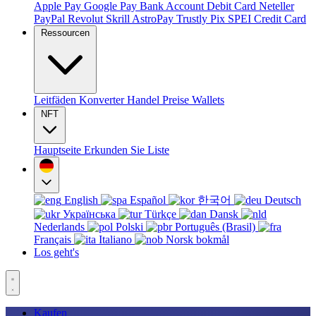
Apple Pay
Google Pay
Bank Account
Debit Card
Neteller
PayPal
Revolut
Skrill
AstroPay
Trustly
Pix
SPEI
Credit Card
Ressourcen
Leitfäden
Konverter
Handel
Preise
Wallets
NFT
Hauptseite
Erkunden Sie
Liste
English
Español
한국어
Deutsch
Українська
Türkçe
Dansk
Nederlands
Polski
Português (Brasil)
Français
Italiano
Norsk bokmål
Los geht's
Kaufen