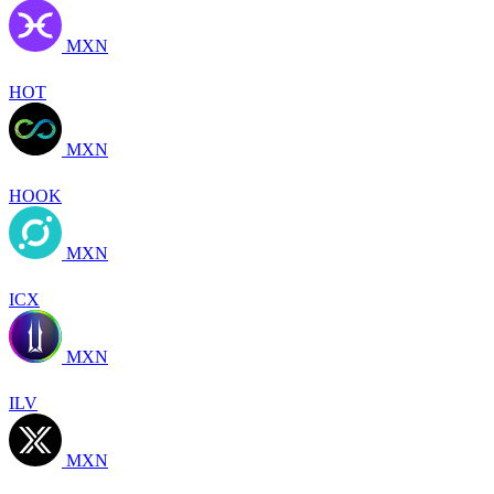
MXN
HOT
MXN
HOOK
MXN
ICX
MXN
ILV
MXN