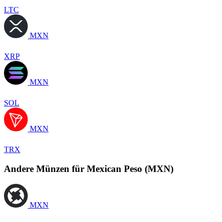
LTC
MXN
XRP
MXN
SOL
MXN
TRX
Andere Münzen für Mexican Peso (MXN)
MXN