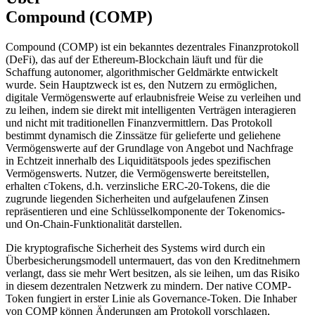
Compound (COMP)
Compound (COMP) ist ein bekanntes dezentrales Finanzprotokoll
(DeFi), das auf der Ethereum-Blockchain läuft und für die
Schaffung autonomer, algorithmischer Geldmärkte entwickelt
wurde. Sein Hauptzweck ist es, den Nutzern zu ermöglichen,
digitale Vermögenswerte auf erlaubnisfreie Weise zu verleihen und
zu leihen, indem sie direkt mit intelligenten Verträgen interagieren
und nicht mit traditionellen Finanzvermittlern. Das Protokoll
bestimmt dynamisch die Zinssätze für gelieferte und geliehene
Vermögenswerte auf der Grundlage von Angebot und Nachfrage
in Echtzeit innerhalb des Liquiditätspools jedes spezifischen
Vermögenswerts. Nutzer, die Vermögenswerte bereitstellen,
erhalten cTokens, d.h. verzinsliche ERC-20-Tokens, die die
zugrunde liegenden Sicherheiten und aufgelaufenen Zinsen
repräsentieren und eine Schlüsselkomponente der Tokenomics-
und On-Chain-Funktionalität darstellen.
Die kryptografische Sicherheit des Systems wird durch ein
Überbesicherungsmodell untermauert, das von den Kreditnehmern
verlangt, dass sie mehr Wert besitzen, als sie leihen, um das Risiko
in diesem dezentralen Netzwerk zu mindern. Der native COMP-
Token fungiert in erster Linie als Governance-Token. Die Inhaber
von COMP können Änderungen am Protokoll vorschlagen,