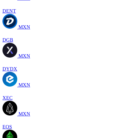
DENT
MXN
DGB
MXN
DYDX
MXN
XEC
MXN
EOS