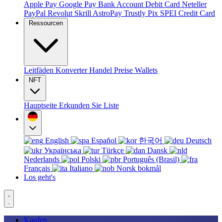
Apple Pay
Google Pay
Bank Account
Debit Card
Neteller
PayPal
Revolut
Skrill
AstroPay
Trustly
Pix
SPEI
Credit Card
Ressourcen
Leitfäden
Konverter
Handel
Preise
Wallets
NFT
Hauptseite
Erkunden Sie
Liste
English
Español
한국어
Deutsch
Українська
Türkçe
Dansk
Nederlands
Polski
Português (Brasil)
Français
Italiano
Norsk bokmål
Los geht's
Kaufen