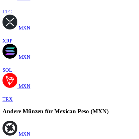
LTC
MXN
XRP
MXN
SOL
MXN
TRX
Andere Münzen für Mexican Peso (MXN)
MXN