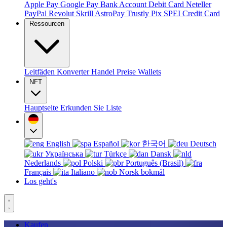
Apple Pay
Google Pay
Bank Account
Debit Card
Neteller
PayPal
Revolut
Skrill
AstroPay
Trustly
Pix
SPEI
Credit Card
Ressourcen
Leitfäden
Konverter
Handel
Preise
Wallets
NFT
Hauptseite
Erkunden Sie
Liste
English
Español
한국어
Deutsch
Українська
Türkçe
Dansk
Nederlands
Polski
Português (Brasil)
Français
Italiano
Norsk bokmål
Los geht's
Kaufen