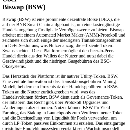
Biswap (BSW)
Biswap (BSW) ist eine prominente dezentrale Börse (DEX), die
auf der BNB Smart Chain aufgebaut ist, um eine kostengünstige
Handelsumgebung für digitale Vermögenswerte zu bieten. Biswap
arbeitet mit einem Automated Market Maker (AMM)-Protokoll und
zeichnete sich durch einige der niedrigsten Transaktionsgebühren
im DeFi-Sektor aus, was Nutzer anzog, die effiziente Token-
Swaps suchten. Diese Plattform ermöglicht den Peer-to-Peer-
Handel direkt aus den Wallets der Nutzer und nutzt dabei die
Geschwindigkeit und die niedrigen Gasgebühren des BSC-
Ökosystems.
Das Herzstück der Plattform ist ihr nativer Utility-Token, BSW.
Eine zentrale Innovation ist das Transaktionsgebühren-Mining-
Modell, bei dem ein Prozentsatz der Handelsgebühren in BSW-
Token an die Nutzer zurückgegeben wird, was das
Handelsvolumen fördert. BSW dient auch als Governance-Token,
der Inhabern das Recht gibt, über Protokoll-Upgrades und
-Änderungen abzustimmen. Nutzer können BSW für Yield
Farming, das Staking in Launchpools zum Verdienen neuer Token
und die Bereitstellung von Liquidität für Pools verwenden, um
durch LP-Token passives Einkommen zu erzielen. Das einzigartige
dreistufige Empfehlungssystem verstärkt sein Wachstumsmodell