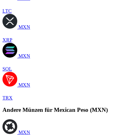
LTC
MXN
XRP
MXN
SOL
MXN
TRX
Andere Münzen für Mexican Peso (MXN)
MXN