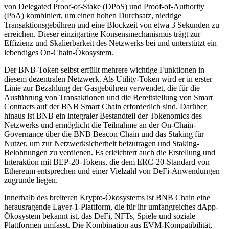
von Delegated Proof-of-Stake (DPoS) und Proof-of-Authority
(PoA) kombiniert, um einen hohen Durchsatz, niedrige
Transaktionsgebühren und eine Blockzeit von etwa 3 Sekunden zu
erreichen. Dieser einzigartige Konsensmechanismus trägt zur
Effizienz und Skalierbarkeit des Netzwerks bei und unterstützt ein
lebendiges On-Chain-Ökosystem.
Der BNB-Token selbst erfüllt mehrere wichtige Funktionen in
diesem dezentralen Netzwerk. Als Utility-Token wird er in erster
Linie zur Bezahlung der Gasgebühren verwendet, die für die
Ausführung von Transaktionen und die Bereitstellung von Smart
Contracts auf der BNB Smart Chain erforderlich sind. Darüber
hinaus ist BNB ein integraler Bestandteil der Tokenomics des
Netzwerks und ermöglicht die Teilnahme an der On-Chain-
Governance über die BNB Beacon Chain und das Staking für
Nutzer, um zur Netzwerksicherheit beizutragen und Staking-
Belohnungen zu verdienen. Es erleichtert auch die Erstellung und
Interaktion mit BEP-20-Tokens, die dem ERC-20-Standard von
Ethereum entsprechen und einer Vielzahl von DeFi-Anwendungen
zugrunde liegen.
Innerhalb des breiteren Krypto-Ökosystems ist BNB Chain eine
herausragende Layer-1-Plattform, die für ihr umfangreiches dApp-
Ökosystem bekannt ist, das DeFi, NFTs, Spiele und soziale
Plattformen umfasst. Die Kombination aus EVM-Kompatibilität,