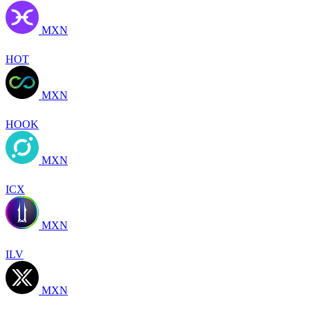
MXN
HOT
MXN
HOOK
MXN
ICX
MXN
ILV
MXN