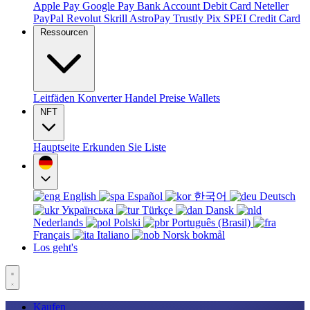
Apple Pay
Google Pay
Bank Account
Debit Card
Neteller
PayPal
Revolut
Skrill
AstroPay
Trustly
Pix
SPEI
Credit Card
Ressourcen
Leitfäden
Konverter
Handel
Preise
Wallets
NFT
Hauptseite
Erkunden Sie
Liste
English
Español
한국어
Deutsch
Українська
Türkçe
Dansk
Nederlands
Polski
Português (Brasil)
Français
Italiano
Norsk bokmål
Los geht's
Kaufen