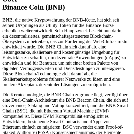
Binance Coin (BNB)
BNB, die native Kryptowährung der BNB-Kette, hat sich seit
seinen Ursprüngen als Utility-Token für die Binance-Börse
erheblich weiterentwickelt. Sein Hauptzweck besteht nun darin,
ein dezentralisiertes, gemeinschaftsgesteuertes Blockchain-
Ökosystem zu betreiben, das zur Förderung der Web3-Infrastruktur
entwickelt wurde. Die BNB Chain zielt darauf ab, eine
leistungsstarke, skalierbare und kostengünstige Umgebung für
Entwickler zu schaffen, um dezentrale Anwendungen (dApps) zu
entwickeln und für Benutzer, um mit einer breiten Palette von
digitalen Vermögenswerten und Dienstleistungen zu interagieren.
Diese Blockchain-Technologie zielt darauf ab, die
Skalierbarkeitsprobleme früherer Netzwerke zu lösen und eine
breitere Akzeptanz dezentraler Lösungen zu ermöglichen.
Die Kerntechnologie, die BNB Chain zugrunde liegt, verfügt über
eine Dual-Chain-Architektur: die BNB Beacon Chain, die sich auf
Governance, Staking und Voting konzentriert, und die BNB Smart
Chain (BSC), die mit Ethereum Virtual Machine (EVM)
kompatibel ist. Diese EVM-Kompatibilität ermöglicht es
Entwicklern, bestehende Smart Contracts und dApps von
Ethereum einfach zu migrieren. BSC verwendet einen Proof-of-
Staked-Authority (PoSA)-Konsensmechanismus, der Elemente