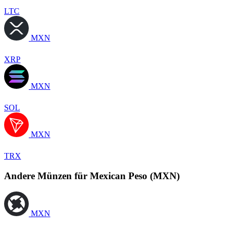
LTC
MXN
XRP
MXN
SOL
MXN
TRX
Andere Münzen für Mexican Peso (MXN)
MXN