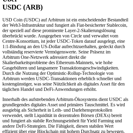
USDC (ARB)
USD Coin (USDC) auf Arbitrum ist ein entscheidender Bestandteil
der Web3-Infrastruktur und fungiert als Fiat-besicherter Stablecoin,
der speziell auf diese prominente Layer-2-Skalierungslösung
überbrückt wurde. Ausgegeben von Circle und verwaltet vom
Centre-Konsortium, ist jeder USDC-Token darauf ausgelegt, eine
1:1-Bindung an den US-Dollar aufrechtzuerhalten, gedeckt durch
vollständig reservierte Vermögenswerte. Seine Präsenz im
Arbitrum One-Netzwerk adressiert direkt die
Skalierbarkeitsprobleme des Ethereum-Mainnets, wie hohe
Gasgebühren und langsamere Transaktionsgeschwindigkeiten.
Durch die Nutzung der Optimistic-Rollup-Technologie von
Arbitrum werden USDC-Transaktionen erheblich schneller und
kostengünstiger, was seine Nützlichkeit als digitales Asset für den
täglichen Handel und DeFi-Anwendungen erhöht.
Innerhalb des aufstrebenden Arbitrum-Ökosystems dient USDC als
grundlegendes digitales Asset und primäres Tauschmittel. Es wird
ausgiebig als Sicherheit in Leih- und Darlehensprotokollen
verwendet, stellt Liquidität in dezentralen Börsen (DEXs) bereit
und fungiert als stabile Rechnungseinheit für Yield Farming und
andere DeFi-Strategien. Die Fähigkeit, diesen stabilen Wert
effizient über eine Blockchain mit hohem Durchsatz zu bewegen,