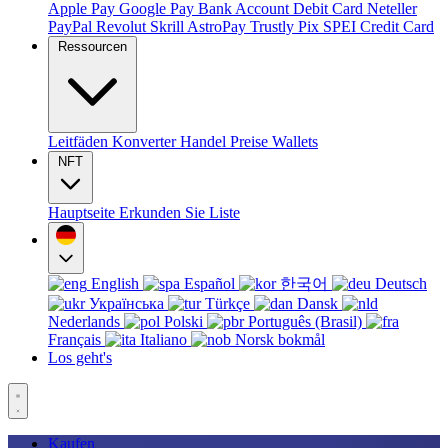
Apple Pay
Google Pay
Bank Account
Debit Card
Neteller
PayPal
Revolut
Skrill
AstroPay
Trustly
Pix
SPEI
Credit Card
Ressourcen
Leitfäden
Konverter
Handel
Preise
Wallets
NFT
Hauptseite
Erkunden Sie
Liste
English
Español
한국어
Deutsch
Українська
Türkçe
Dansk
Nederlands
Polski
Português (Brasil)
Français
Italiano
Norsk bokmål
Los geht's
Kaufen