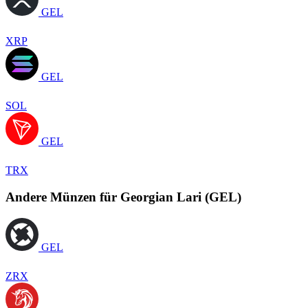
GEL
XRP
GEL
SOL
GEL
TRX
Andere Münzen für Georgian Lari (GEL)
GEL
ZRX