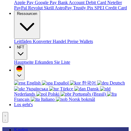
Apple Pay
Google Pay
Bank Account
Debit Card
Neteller
PayPal
Revolut
Skrill
AstroPay
Trustly
Pix
SPEI
Credit Card
Ressourcen
Leitfäden
Konverter
Handel
Preise
Wallets
NFT
Hauptseite
Erkunden Sie
Liste
English
Español
한국어
Deutsch
Українська
Türkçe
Dansk
Nederlands
Polski
Português (Brasil)
Français
Italiano
Norsk bokmål
Los geht's
Kaufen