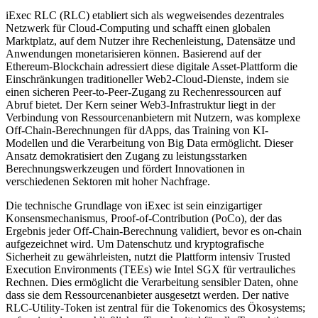
iExec RLC (RLC) etabliert sich als wegweisendes dezentrales
Netzwerk für Cloud-Computing und schafft einen globalen
Marktplatz, auf dem Nutzer ihre Rechenleistung, Datensätze und
Anwendungen monetarisieren können. Basierend auf der
Ethereum-Blockchain adressiert diese digitale Asset-Plattform die
Einschränkungen traditioneller Web2-Cloud-Dienste, indem sie
einen sicheren Peer-to-Peer-Zugang zu Rechenressourcen auf
Abruf bietet. Der Kern seiner Web3-Infrastruktur liegt in der
Verbindung von Ressourcenanbietern mit Nutzern, was komplexe
Off-Chain-Berechnungen für dApps, das Training von KI-
Modellen und die Verarbeitung von Big Data ermöglicht. Dieser
Ansatz demokratisiert den Zugang zu leistungsstarken
Berechnungswerkzeugen und fördert Innovationen in
verschiedenen Sektoren mit hoher Nachfrage.
Die technische Grundlage von iExec ist sein einzigartiger
Konsensmechanismus, Proof-of-Contribution (PoCo), der das
Ergebnis jeder Off-Chain-Berechnung validiert, bevor es on-chain
aufgezeichnet wird. Um Datenschutz und kryptografische
Sicherheit zu gewährleisten, nutzt die Plattform intensiv Trusted
Execution Environments (TEEs) wie Intel SGX für vertrauliches
Rechnen. Dies ermöglicht die Verarbeitung sensibler Daten, ohne
dass sie dem Ressourcenanbieter ausgesetzt werden. Der native
RLC-Utility-Token ist zentral für die Tokenomics des Ökosystems;