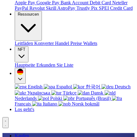
Apple Pay
Google Pay
Bank Account
Debit Card
Neteller
PayPal
Revolut
Skrill
AstroPay
Trustly
Pix
SPEI
Credit Card
Ressourcen
Leitfäden
Konverter
Handel
Preise
Wallets
NFT
Hauptseite
Erkunden Sie
Liste
English
Español
한국어
Deutsch
Українська
Türkçe
Dansk
Nederlands
Polski
Português (Brasil)
Français
Italiano
Norsk bokmål
Los geht's
Kaufen