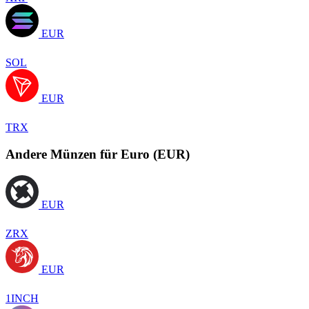
EUR
SOL
EUR
TRX
Andere Münzen für Euro (EUR)
EUR
ZRX
EUR
1INCH