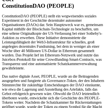
ConstitutionDAO (PEOPLE)
ConstitutionDAO (PEOPLE) stellt ein wegweisendes soziales
Experiment in der Geschichte dezentraler autonomer
Organisationen (DAOs) dar. Sein Hauptzweck war es, gemeinsam
Kapital mithilfe der Blockchain-Technologie zu beschaffen, um
eine seltene Originalkopie der US-Verfassung bei einer Sotheby's-
Auktion zu erwerben. Diese Initiative demonstrierte die
Leistungsfähigkeit der Web3-Infrastruktur für schnelles, groß
angelegtes dezentrales Fundraising, bei dem in weniger als einer
Woche über 40 Millionen US-Dollar in Ethereum gesammelt
wurden. Das Projekt lief im Ethereum-Netzwerk und nutzte das
Juicebox-Protokoll für seine Crowdfunding-Smart-Contracts, was
Transparenz und eine automatisierte Schatzkammerverwaltung
gewährleistete.
Das native digitale Asset, PEOPLE, wurde an die Beitragenden
ausgegeben und fungierte als Governance-Token, der den Inhabern
Stimmrechte für zukünftige Entscheidungen der DAO einräumte,
wie etwa die Lagerung und Ausstellung des Artefakts, falls das
Gebot erfolgreich gewesen wäre. Obwohl die DAO letztendlich
überboten wurde, entwickelte sich die Geschichte des PEOPLE-
Tokens weiter. Nachdem die Schatzkammer für Rückerstattungen
geöffnet wurde, wurde der Token zu einem Symbol für die Macht