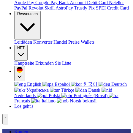
Apple Pay
Google Pay
Bank Account
Debit Card
Neteller
PayPal
Revolut
Skrill
AstroPay
Trustly
Pix
SPEI
Credit Card
Ressourcen
Leitfäden
Konverter
Handel
Preise
Wallets
NFT
Hauptseite
Erkunden Sie
Liste
English
Español
한국어
Deutsch
Українська
Türkçe
Dansk
Nederlands
Polski
Português (Brasil)
Français
Italiano
Norsk bokmål
Los geht's
Kaufen