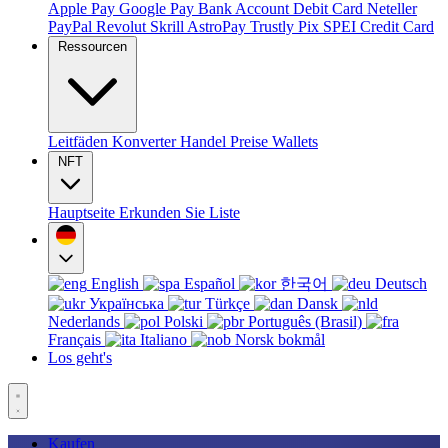
Apple Pay
Google Pay
Bank Account
Debit Card
Neteller
PayPal
Revolut
Skrill
AstroPay
Trustly
Pix
SPEI
Credit Card
Ressourcen
Leitfäden
Konverter
Handel
Preise
Wallets
NFT
Hauptseite
Erkunden Sie
Liste
English
Español
한국어
Deutsch
Українська
Türkçe
Dansk
Nederlands
Polski
Português (Brasil)
Français
Italiano
Norsk bokmål
Los geht's
Kaufen