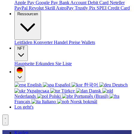
Apple Pay
Google Pay
Bank Account
Debit Card
Neteller
PayPal
Revolut
Skrill
AstroPay
Trustly
Pix
SPEI
Credit Card
Ressourcen
Leitfäden
Konverter
Handel
Preise
Wallets
NFT
Hauptseite
Erkunden Sie
Liste
English
Español
한국어
Deutsch
Українська
Türkçe
Dansk
Nederlands
Polski
Português (Brasil)
Français
Italiano
Norsk bokmål
Los geht's
Kaufen