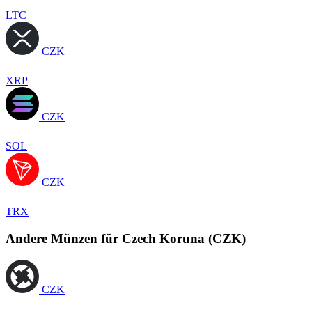
LTC
CZK
XRP
CZK
SOL
CZK
TRX
Andere Münzen für Czech Koruna (CZK)
CZK