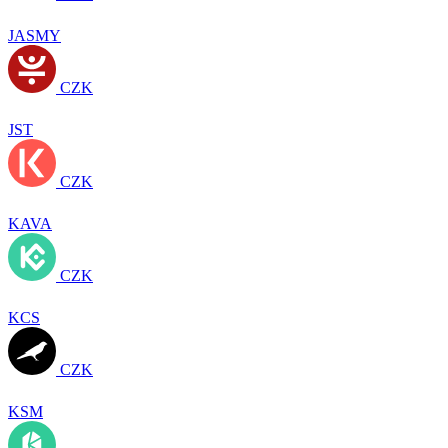
JASMY
CZK
JST
CZK
KAVA
CZK
KCS
CZK
KSM