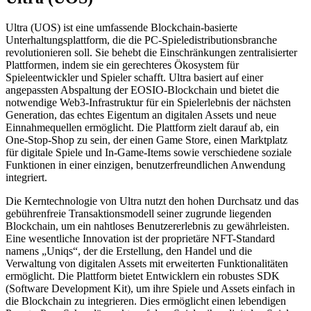
Ultra (UOS) ist eine umfassende Blockchain-basierte
Unterhaltungsplattform, die die PC-Spieledistributionsbranche
revolutionieren soll. Sie behebt die Einschränkungen zentralisierter
Plattformen, indem sie ein gerechteres Ökosystem für
Spieleentwickler und Spieler schafft. Ultra basiert auf einer
angepassten Abspaltung der EOSIO-Blockchain und bietet die
notwendige Web3-Infrastruktur für ein Spielerlebnis der nächsten
Generation, das echtes Eigentum an digitalen Assets und neue
Einnahmequellen ermöglicht. Die Plattform zielt darauf ab, ein
One-Stop-Shop zu sein, der einen Game Store, einen Marktplatz
für digitale Spiele und In-Game-Items sowie verschiedene soziale
Funktionen in einer einzigen, benutzerfreundlichen Anwendung
integriert.
Die Kerntechnologie von Ultra nutzt den hohen Durchsatz und das
gebührenfreie Transaktionsmodell seiner zugrunde liegenden
Blockchain, um ein nahtloses Benutzererlebnis zu gewährleisten.
Eine wesentliche Innovation ist der proprietäre NFT-Standard
namens „Uniqs“, der die Erstellung, den Handel und die
Verwaltung von digitalen Assets mit erweiterten Funktionalitäten
ermöglicht. Die Plattform bietet Entwicklern ein robustes SDK
(Software Development Kit), um ihre Spiele und Assets einfach in
die Blockchain zu integrieren. Dies ermöglicht einen lebendigen