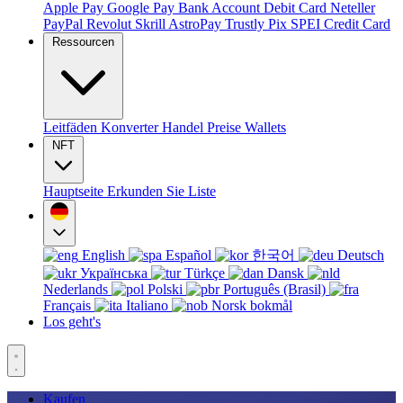
Apple Pay
Google Pay
Bank Account
Debit Card
Neteller
PayPal
Revolut
Skrill
AstroPay
Trustly
Pix
SPEI
Credit Card
Ressourcen
Leitfäden
Konverter
Handel
Preise
Wallets
NFT
Hauptseite
Erkunden Sie
Liste
English
Español
한국어
Deutsch
Українська
Türkçe
Dansk
Nederlands
Polski
Português (Brasil)
Français
Italiano
Norsk bokmål
Los geht's
Kaufen