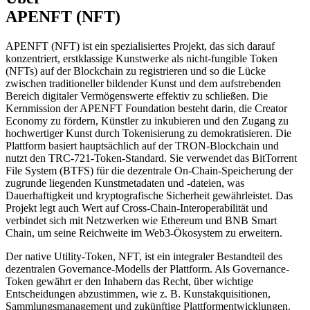
APENFT (NFT)
APENFT (NFT) ist ein spezialisiertes Projekt, das sich darauf
konzentriert, erstklassige Kunstwerke als nicht-fungible Token
(NFTs) auf der Blockchain zu registrieren und so die Lücke
zwischen traditioneller bildender Kunst und dem aufstrebenden
Bereich digitaler Vermögenswerte effektiv zu schließen. Die
Kernmission der APENFT Foundation besteht darin, die Creator
Economy zu fördern, Künstler zu inkubieren und den Zugang zu
hochwertiger Kunst durch Tokenisierung zu demokratisieren. Die
Plattform basiert hauptsächlich auf der TRON-Blockchain und
nutzt den TRC-721-Token-Standard. Sie verwendet das BitTorrent
File System (BTFS) für die dezentrale On-Chain-Speicherung der
zugrunde liegenden Kunstmetadaten und -dateien, was
Dauerhaftigkeit und kryptografische Sicherheit gewährleistet. Das
Projekt legt auch Wert auf Cross-Chain-Interoperabilität und
verbindet sich mit Netzwerken wie Ethereum und BNB Smart
Chain, um seine Reichweite im Web3-Ökosystem zu erweitern.
Der native Utility-Token, NFT, ist ein integraler Bestandteil des
dezentralen Governance-Modells der Plattform. Als Governance-
Token gewährt er den Inhabern das Recht, über wichtige
Entscheidungen abzustimmen, wie z. B. Kunstakquisitionen,
Sammlungsmanagement und zukünftige Plattformentwicklungen.