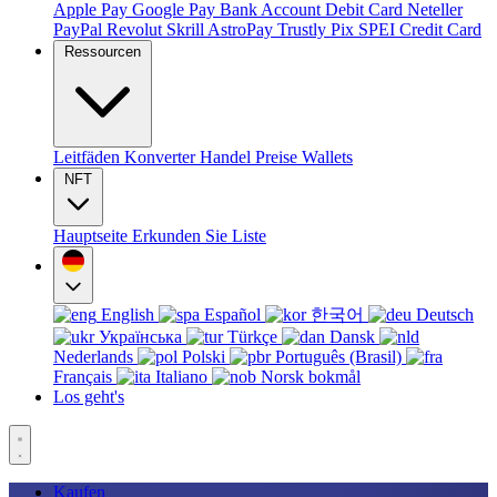
Apple Pay
Google Pay
Bank Account
Debit Card
Neteller
PayPal
Revolut
Skrill
AstroPay
Trustly
Pix
SPEI
Credit Card
Ressourcen
Leitfäden
Konverter
Handel
Preise
Wallets
NFT
Hauptseite
Erkunden Sie
Liste
English
Español
한국어
Deutsch
Українська
Türkçe
Dansk
Nederlands
Polski
Português (Brasil)
Français
Italiano
Norsk bokmål
Los geht's
Kaufen