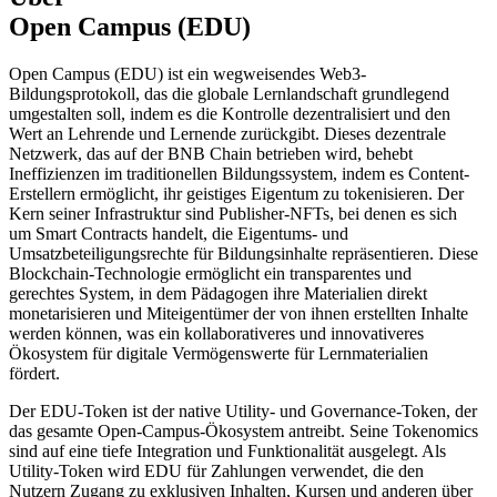
Open Campus (EDU)
Open Campus (EDU) ist ein wegweisendes Web3-
Bildungsprotokoll, das die globale Lernlandschaft grundlegend
umgestalten soll, indem es die Kontrolle dezentralisiert und den
Wert an Lehrende und Lernende zurückgibt. Dieses dezentrale
Netzwerk, das auf der BNB Chain betrieben wird, behebt
Ineffizienzen im traditionellen Bildungssystem, indem es Content-
Erstellern ermöglicht, ihr geistiges Eigentum zu tokenisieren. Der
Kern seiner Infrastruktur sind Publisher-NFTs, bei denen es sich
um Smart Contracts handelt, die Eigentums- und
Umsatzbeteiligungsrechte für Bildungsinhalte repräsentieren. Diese
Blockchain-Technologie ermöglicht ein transparentes und
gerechtes System, in dem Pädagogen ihre Materialien direkt
monetarisieren und Miteigentümer der von ihnen erstellten Inhalte
werden können, was ein kollaborativeres und innovativeres
Ökosystem für digitale Vermögenswerte für Lernmaterialien
fördert.
Der EDU-Token ist der native Utility- und Governance-Token, der
das gesamte Open-Campus-Ökosystem antreibt. Seine Tokenomics
sind auf eine tiefe Integration und Funktionalität ausgelegt. Als
Utility-Token wird EDU für Zahlungen verwendet, die den
Nutzern Zugang zu exklusiven Inhalten, Kursen und anderen über