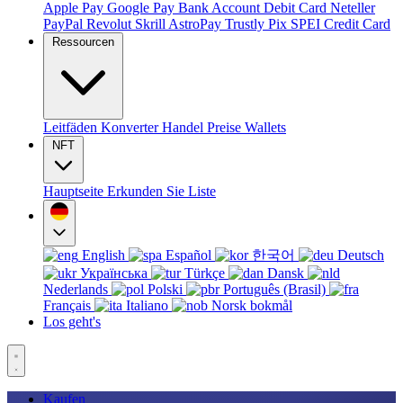
Apple Pay
Google Pay
Bank Account
Debit Card
Neteller
PayPal
Revolut
Skrill
AstroPay
Trustly
Pix
SPEI
Credit Card
Ressourcen
Leitfäden
Konverter
Handel
Preise
Wallets
NFT
Hauptseite
Erkunden Sie
Liste
English
Español
한국어
Deutsch
Українська
Türkçe
Dansk
Nederlands
Polski
Português (Brasil)
Français
Italiano
Norsk bokmål
Los geht's
Kaufen