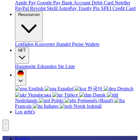
Apple Pay
Google Pay
Bank Account
Debit Card
Neteller
PayPal
Revolut
Skrill
AstroPay
Trustly
Pix
SPEI
Credit Card
Ressourcen
Leitfäden
Konverter
Handel
Preise
Wallets
NFT
Hauptseite
Erkunden Sie
Liste
English
Español
한국어
Deutsch
Українська
Türkçe
Dansk
Nederlands
Polski
Português (Brasil)
Français
Italiano
Norsk bokmål
Los geht's
Kaufen