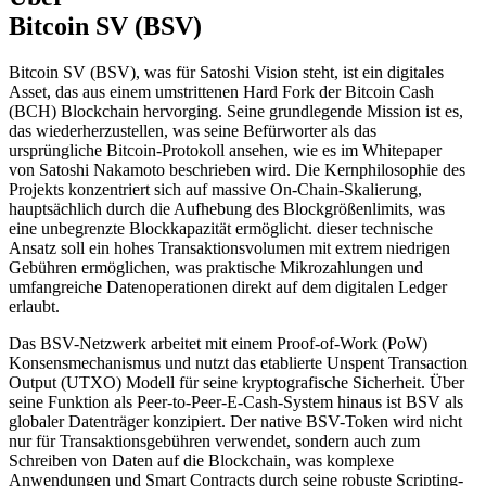
Bitcoin SV (BSV)
Bitcoin SV (BSV), was für Satoshi Vision steht, ist ein digitales
Asset, das aus einem umstrittenen Hard Fork der Bitcoin Cash
(BCH) Blockchain hervorging. Seine grundlegende Mission ist es,
das wiederherzustellen, was seine Befürworter als das
ursprüngliche Bitcoin-Protokoll ansehen, wie es im Whitepaper
von Satoshi Nakamoto beschrieben wird. Die Kernphilosophie des
Projekts konzentriert sich auf massive On-Chain-Skalierung,
hauptsächlich durch die Aufhebung des Blockgrößenlimits, was
eine unbegrenzte Blockkapazität ermöglicht. dieser technische
Ansatz soll ein hohes Transaktionsvolumen mit extrem niedrigen
Gebühren ermöglichen, was praktische Mikrozahlungen und
umfangreiche Datenoperationen direkt auf dem digitalen Ledger
erlaubt.
Das BSV-Netzwerk arbeitet mit einem Proof-of-Work (PoW)
Konsensmechanismus und nutzt das etablierte Unspent Transaction
Output (UTXO) Modell für seine kryptografische Sicherheit. Über
seine Funktion als Peer-to-Peer-E-Cash-System hinaus ist BSV als
globaler Datenträger konzipiert. Der native BSV-Token wird nicht
nur für Transaktionsgebühren verwendet, sondern auch zum
Schreiben von Daten auf die Blockchain, was komplexe
Anwendungen und Smart Contracts durch seine robuste Scripting-