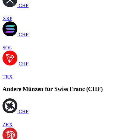
CHF
XRP
CHF
SOL
CHF
TRX
Andere Münzen für Swiss Franc (CHF)
CHF
ZRX