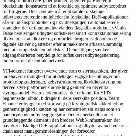
finansprotokol (DeFi), der primært opererer på Ethereum
blockchain, konstrueret til at forenkle og optimere udbytteopdræt
for brugerne. Dets centrale mål er at samle forskellige
udbyttegenererende muligheder fra forskellige DeFi-applikationer,
såsom udlånsprotokoller og likviditetspuljer, i automatiserede
strategier, der er tilgængelige via dets flagskibsprodukter, yVaults.
Disse hvælvinger udnytter sofistikeret smart kontraktautomatisering
til dynamisk at allokere og omfordele brugernes deponerede
digitale aktiver og stræber efter at maksimere afkastet, samtidig
med at kompleksiteten mindskes. Denne tilgang sænker
adgangsbarrieren betydeligt for sofistikeret udbyttegenerering
inden for det decentrale netværk.
YFI-tokenet fungerer overvejende som et styringstoken, der giver
indehaverne mulighed for at deltage i vigtige beslutninger om
protokolopgraderinger, gebyrstrukturer og likviditetsstyring og
derved styre platformens udvikling gennem en decentral
styringsmodel. Yearns tokenomics, der er kendt for YFI's
begrænsede udbud, bidrager til dens særskilte position. Yearn
Finance er bygget med stor vægt på kryptografisk sikkerhed og
gennemsigtighed i kæden og har cementeret sin status som en
banebrydende udbytteaggregator. Det er anerkendt som et
grundlæggende element i den bredere Web3-infrastruktur, der
påvirker adskillige DeFi-applikationer og tilbyder avancerede on-
chain asset management-løsninger, der forbedrer