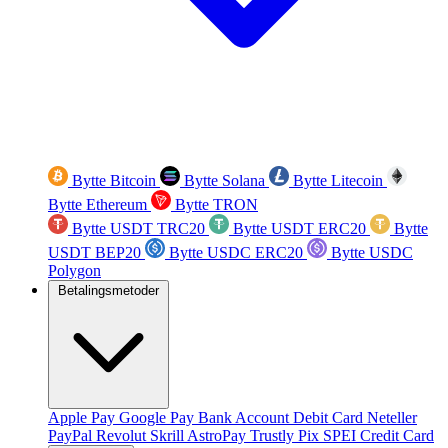
Bytte Bitcoin
Bytte Solana
Bytte Litecoin
Bytte Ethereum
Bytte TRON
Bytte USDT TRC20
Bytte USDT ERC20
Bytte
USDT BEP20
Bytte USDC ERC20
Bytte USDC
Polygon
Betalingsmetoder
Apple Pay
Google Pay
Bank Account
Debit Card
Neteller
PayPal
Revolut
Skrill
AstroPay
Trustly
Pix
SPEI
Credit Card