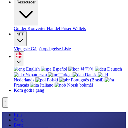
Ressourcer
Guider
Konverter
Handel
Priser
Wallets
NFT
Vigtigste
Gå på opdagelse
Liste
English
Español
한국어
Deutsch
Українська
Türkçe
Dansk
Nederlands
Polski
Português (Brasil)
Français
Italiano
Norsk bokmål
Kom godt i gang
Køb
Sælg
Bytte