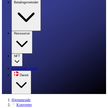
Betalingsmetoder
Ressourcer
NFT
Kom godt i gang
Dansk
Hjemmeside
Konverter