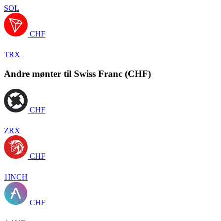
SOL
CHF
TRX
Andre mønter til Swiss Franc (CHF)
CHF
ZRX
CHF
1INCH
CHF