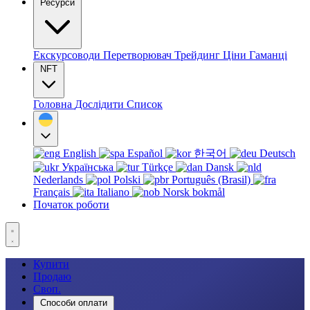
Ресурси
Екскурсоводи
Перетворювач
Трейдинг
Ціни
Гаманці
NFT
Головна
Дослідити
Список
English
Español
한국어
Deutsch
Українська
Türkçe
Dansk
Nederlands
Polski
Português (Brasil)
Français
Italiano
Norsk bokmål
Початок роботи
Купити
Продаю
Своп.
Способи оплати