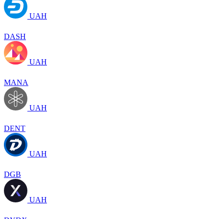
UAH
DASH
UAH
MANA
UAH
DENT
UAH
DGB
UAH