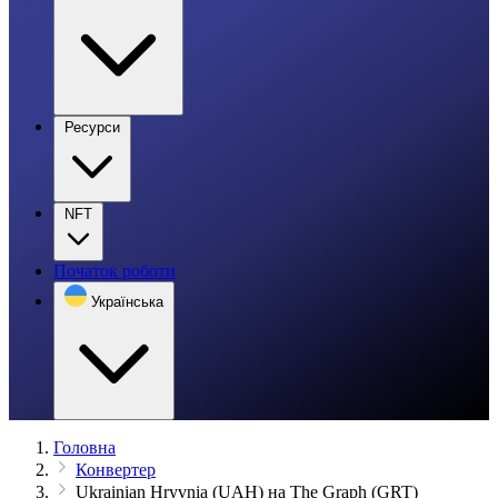
Ресурси
NFT
Початок роботи
Українська
Головна
Конвертер
Ukrainian Hryvnia (UAH) на The Graph (GRT)