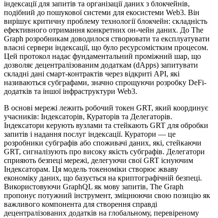
індексації для запитів та організації даних з блокчейнів,
подібний до пошукової системи для екосистеми Web3. Він
вирішує критичну проблему технології блокчейн: складність
ефективного отримання конкретних он-чейн даних. До The
Graph розробникам доводилося створювати та експлуатувати
власні сервери індексації, що було ресурсомістким процесом.
Цей протокол надає фундаментальний проміжний шар, що
дозволяє децентралізованим додаткам (dApps) запитувати
складні дані смарт-контрактів через відкриті API, які
називаються субграфами, значно спрощуючи розробку DeFi-
додатків та іншої інфраструктури Web3.
В основі мережі лежить робочий токен GRT, який координує
учасників: Індексаторів, Кураторів та Делегаторів.
Індексатори керують вузлами та стейкають GRT для обробки
запитів і надання послуг індексації. Куратори — це
розробники субграфів або споживачі даних, які, стейкаючи
GRT, сигналізують про високу якість субграфів. Делегатори
сприяють безпеці мережі, делегуючи свої GRT існуючим
Індексаторам. Ця модель токеноміки створює жваву
економіку даних, що базується на криптографічній безпеці.
Використовуючи GraphQL як мову запитів, The Graph
пропонує потужний інструмент, зміцнюючи свою позицію як
важливого компонента для створення справді
децентралізованих додатків на глобальному, перевіреному