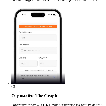
Вкажіть адресу вашого GRT гаманця і зробіть оплату.
03
Отримайте
The Graph
Завершіть платіж, і GRT буде надіслано на ваш гаманець.