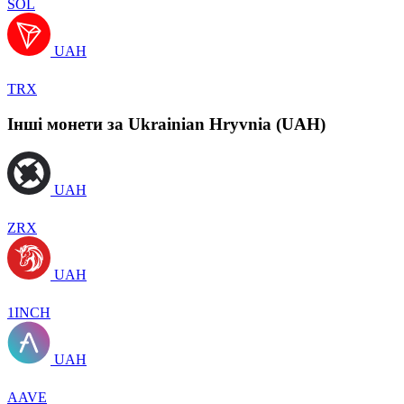
SOL
UAH
TRX
Інші монети за Ukrainian Hryvnia (UAH)
UAH
ZRX
UAH
1INCH
UAH
AAVE