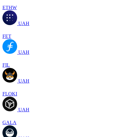
ETHW
UAH
FET
UAH
FIL
UAH
FLOKI
UAH
GALA