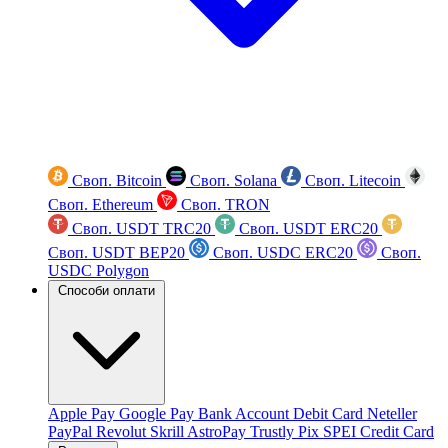
Своп. Bitcoin
Своп. Solana
Своп. Litecoin
Своп. Ethereum
Своп. TRON
Своп. USDT TRC20
Своп. USDT ERC20
Своп. USDT BEP20
Своп. USDC ERC20
Своп.
USDC Polygon
Способи оплати
Apple Pay
Google Pay
Bank Account
Debit Card
Neteller
PayPal
Revolut
Skrill
AstroPay
Trustly
Pix
SPEI
Credit Card