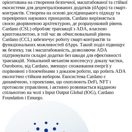
орієнтована на створення безпечної, масштабованої та стійкої
екосистеми для децентралізованих додатків (dApps) та смарт-
контрактів. Створена на основі дослідницького підходу та
перевірених наукових принципів, Cardano вирізняється
своєю дворівневою архітектурою, де розрахунковий рівень
Cardano (CSL) обробляє транзакції з ADA, власною
криптовалютою, в той час як обчислювальний рівень
Cardano (CCL) забезпечує роботу смарт-контрактів та
функціональних можливостей dApps. Такий поділ підвищує
як безпеку, так і масштабованість, дозволяючи ADA
підтримувати складні додатки без шкоди для ефективності
транзакцій. Унікальний механізм консенсусу доказу частки,
Ouroboros, від Cardano, зменшує споживання енергії у
порівнянні з блокчейнами з доказом роботи, що робить ADA
екологічно стійким вибором. Екосистема Cardano є
динамічною, з проектами, що охоплюють DeFi, NFT і
протоколи управління, і активно розвивається відданою
спільнотою на чолі з Input Output Global (IOG), Cardano
Foundation і Emurgo.