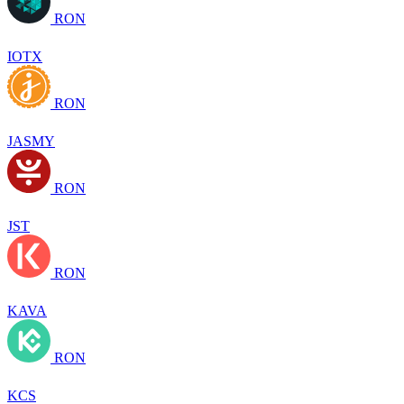
RON
IOTX
RON
JASMY
RON
JST
RON
KAVA
RON
KCS