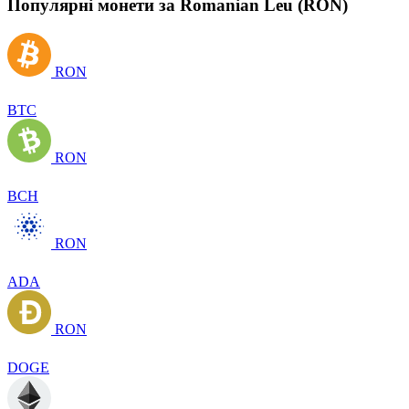
Популярні монети за Romanian Leu (RON)
RON
BTC
RON
BCH
RON
ADA
RON
DOGE