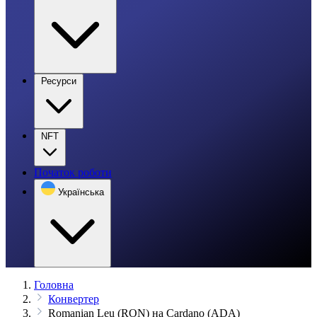
Ресурси
NFT
Початок роботи
Українська
Головна
Конвертер
Romanian Leu (RON) на Cardano (ADA)