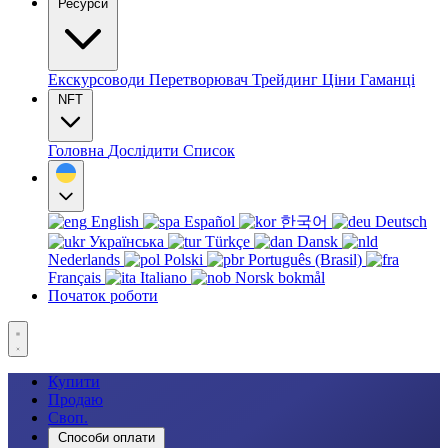
Ресурси
Екскурсоводи
Перетворювач
Трейдинг
Ціни
Гаманці
NFT
Головна
Дослідити
Список
English
Español
한국어
Deutsch
Українська
Türkçe
Dansk
Nederlands
Polski
Português (Brasil)
Français
Italiano
Norsk bokmål
Початок роботи
Купити
Продаю
Своп.
Способи оплати