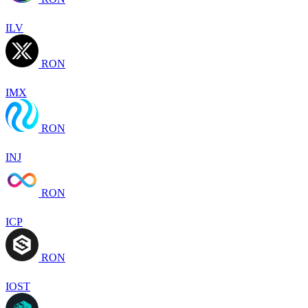
ILV
RON
IMX
RON
INJ
RON
ICP
RON
IOST