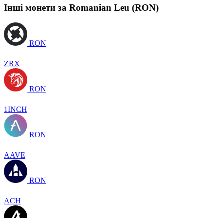
Інші монети за Romanian Leu (RON)
RON
ZRX
RON
1INCH
RON
AAVE
RON
ACH