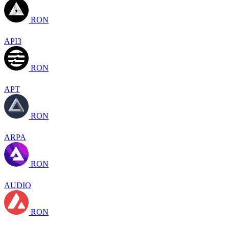
RON
API3
RON
APT
RON
ARPA
RON
AUDIO
RON