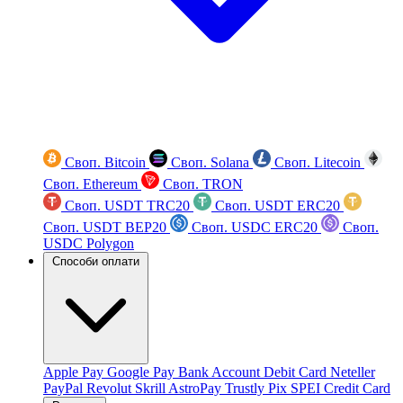
Своп. Bitcoin
Своп. Solana
Своп. Litecoin
Своп. Ethereum
Своп. TRON
Своп. USDT TRC20
Своп. USDT ERC20
Своп. USDT BEP20
Своп. USDC ERC20
Своп.
USDC Polygon
Способи оплати
Apple Pay
Google Pay
Bank Account
Debit Card
Neteller
PayPal
Revolut
Skrill
AstroPay
Trustly
Pix
SPEI
Credit Card