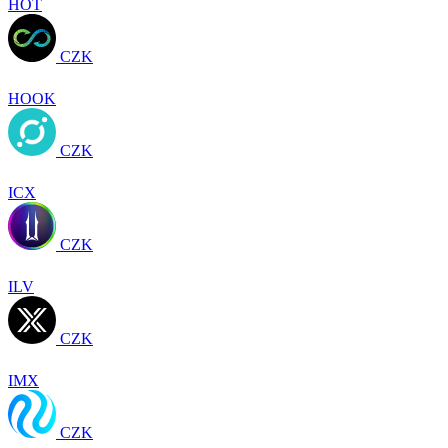
HOT
CZK
HOOK
CZK
ICX
CZK
ILV
CZK
IMX
CZK