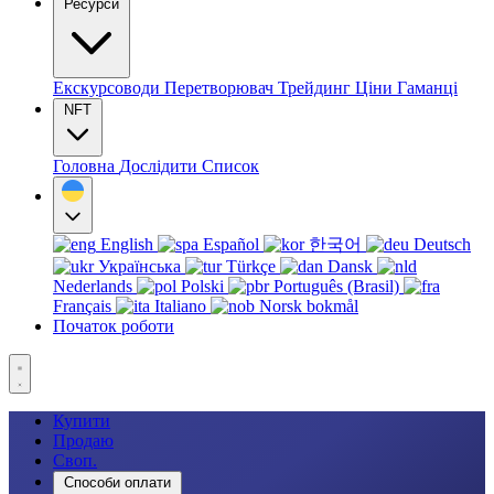
Ресурси
Екскурсоводи
Перетворювач
Трейдинг
Ціни
Гаманці
NFT
Головна
Дослідити
Список
English
Español
한국어
Deutsch
Українська
Türkçe
Dansk
Nederlands
Polski
Português (Brasil)
Français
Italiano
Norsk bokmål
Початок роботи
Купити
Продаю
Своп.
Способи оплати