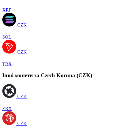
XRP
CZK
SOL
CZK
TRX
Інші монети за Czech Koruna (CZK)
CZK
ZRX
CZK