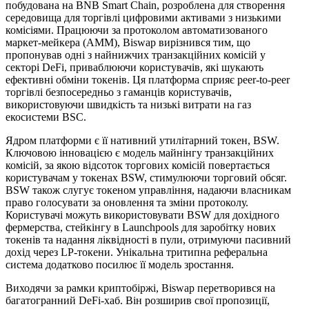
побудована на BNB Smart Chain, розроблена для створення
середовища для торгівлі цифровими активами з низькими
комісіями. Працюючи за протоколом автоматизованого
маркет-мейкера (AMM), Biswap вирізнився тим, що
пропонував одні з найнижчих транзакційних комісій у
секторі DeFi, приваблюючи користувачів, які шукають
ефективні обміни токенів. Ця платформа сприяє peer-to-peer
торгівлі безпосередньо з гаманців користувачів,
використовуючи швидкість та низькі витрати на газ
екосистеми BSC.
Ядром платформи є її нативний утилітарний токен, BSW.
Ключовою інновацією є модель майнінгу транзакційних
комісій, за якою відсоток торгових комісій повертається
користувачам у токенах BSW, стимулюючи торговий обсяг.
BSW також слугує токеном управління, надаючи власникам
право голосувати за оновлення та зміни протоколу.
Користувачі можуть використовувати BSW для дохідного
фермерства, стейкінгу в Launchpools для заробітку нових
токенів та надання ліквідності в пули, отримуючи пасивний
дохід через LP-токени. Унікальна тритипна реферальна
система додатково посилює її модель зростання.
Виходячи за рамки криптобіржі, Biswap перетворився на
багатогранний DeFi-хаб. Він розширив свої пропозиції,