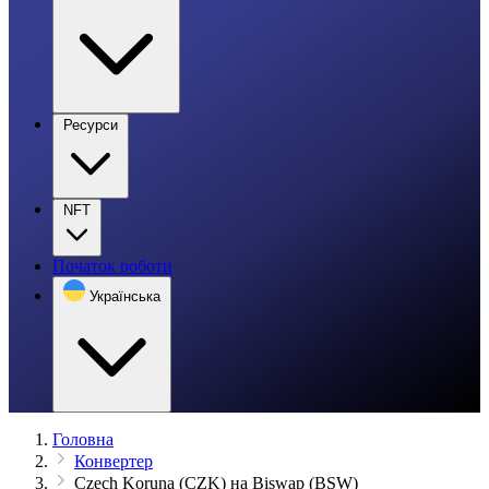
Ресурси
NFT
Початок роботи
Українська
Головна
Конвертер
Czech Koruna (CZK) на Biswap (BSW)