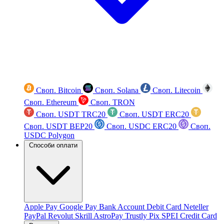
Своп. Bitcoin
Своп. Solana
Своп. Litecoin
Своп. Ethereum
Своп. TRON
Своп. USDT TRC20
Своп. USDT ERC20
Своп. USDT BEP20
Своп. USDC ERC20
Своп.
USDC Polygon
Способи оплати
Apple Pay
Google Pay
Bank Account
Debit Card
Neteller
PayPal
Revolut
Skrill
AstroPay
Trustly
Pix
SPEI
Credit Card