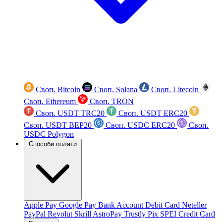
Своп. Bitcoin
Своп. Solana
Своп. Litecoin
Своп. Ethereum
Своп. TRON
Своп. USDT TRC20
Своп. USDT ERC20
Своп. USDT BEP20
Своп. USDC ERC20
Своп.
USDC Polygon
Способи оплати
Apple Pay
Google Pay
Bank Account
Debit Card
Neteller
PayPal
Revolut
Skrill
AstroPay
Trustly
Pix
SPEI
Credit Card