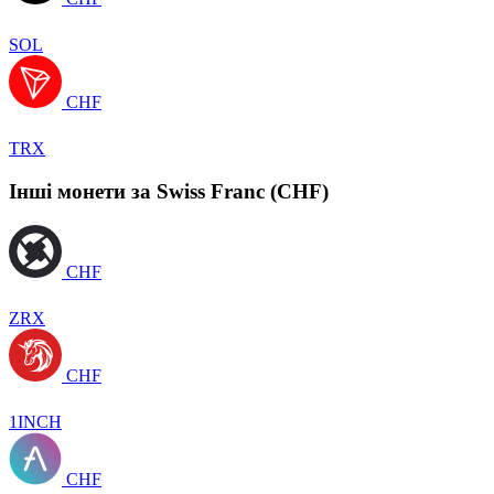
SOL
CHF
TRX
Інші монети за Swiss Franc (CHF)
CHF
ZRX
CHF
1INCH
CHF