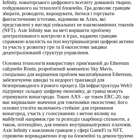
Infinity, новаторського цифрового всесвіту домашніх тварин,
побудованого на технології блокчейн. Гра дозволяє гравцям
збирати, розводити, вирощувати, битися і торгувати
фантастичними істотами, відомими як Axies, які
представлені у вигляді унікальних не взаємозамінних токенів
(NFT). Axie Infinity має на меті вирішити проблему
централізованого контролю в іграх, надаючи гравцям
справжню власність на їхні внутрішньоігрові цифрові активи
та участь у розвитку гри та її екосистеми завдяки
децентралізованій структурі управління.
Основна технологія використовує прив'язаний до Ethereum
сайдчейн Ronin, розроблений компанією Sky Mavis,
спеціально для вирішення проблем масштабування Ethereum,
забезпечуючи швидкі та недорогі транзакції для
безперешкодного ігрового процесу. Ця інфраструктура Web3
підтримує складну цифрову економіку, де гравці можуть
отримувати винагороди. Токен AXS - це токен ERC-20, що
має вирішальне значення для токеноміки екосистеми; його
основні утиліти включають стейкінг для отримання
винагород, участь у голосуваннях з метою впливу на
майбутній напрямок гри та розподіл скарбниці спільноти, а
також, потенційно, для певних внутрішньоігрових платежів.
Axie Infinity є важливим гравцем у сфері GameFi та NFT,
сприяючи впровадженню ігор на блокчейні та демонструючи