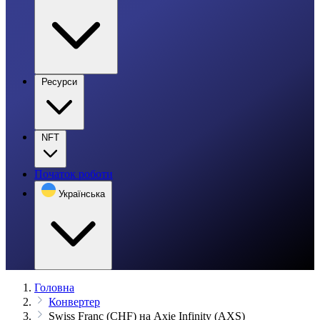
Ресурси
NFT
Початок роботи
Українська
Головна
Конвертер
Swiss Franc (CHF) на Axie Infinity (AXS)