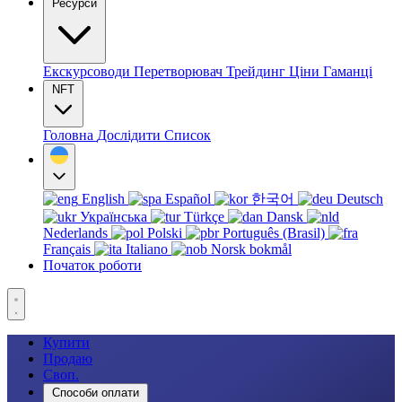
Ресурси
Екскурсоводи
Перетворювач
Трейдинг
Ціни
Гаманці
NFT
Головна
Дослідити
Список
English
Español
한국어
Deutsch
Українська
Türkçe
Dansk
Nederlands
Polski
Português (Brasil)
Français
Italiano
Norsk bokmål
Початок роботи
Купити
Продаю
Своп.
Способи оплати