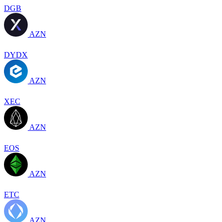
DGB
AZN
DYDX
AZN
XEC
AZN
EOS
AZN
ETC
AZN