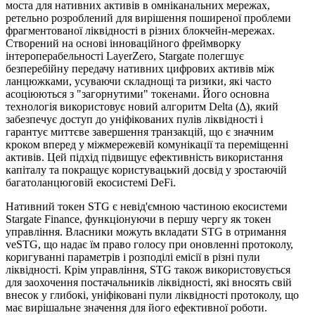
моста для нативних активів в омніканальних мережах,
ретельно розроблений для вирішення поширеної проблеми
фрагментованої ліквідності в різних блокчейн-мережах.
Створений на основі інноваційного фреймворку
інтероперабельності LayerZero, Stargate полегшує
безперебійну передачу нативних цифрових активів між
ланцюжками, усуваючи складнощі та ризики, які часто
асоціюються з "загорнутими" токенами. Його основна
технологія використовує новий алгоритм Delta (Δ), який
забезпечує доступ до уніфікованих пулів ліквідності і
гарантує миттєве завершення транзакцій, що є значним
кроком вперед у міжмережевій комунікації та переміщенні
активів. Цей підхід підвищує ефективність використання
капіталу та покращує користувацький досвід у зростаючій
багатоланцюговій екосистемі DeFi.
Нативний токен STG є невід'ємною частиною екосистеми
Stargate Finance, функціонуючи в першу чергу як токен
управління. Власники можуть вкладати STG в отримання
veSTG, що надає їм право голосу при оновленні протоколу,
коригуванні параметрів і розподілі емісії в різні пули
ліквідності. Крім управління, STG також використовується
для заохочення постачальників ліквідності, які вносять свій
внесок у глибокі, уніфіковані пули ліквідності протоколу, що
має вирішальне значення для його ефективної роботи.