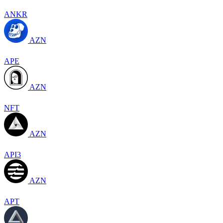
ANKR
AZN
APE
AZN
NFT
AZN
API3
AZN
APT