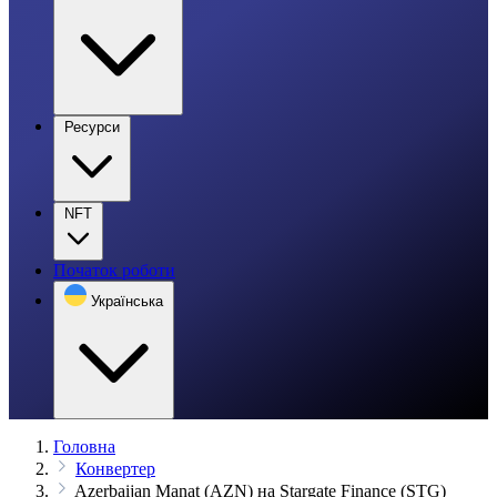
Ресурси
NFT
Початок роботи
Українська
Головна
Конвертер
Azerbaijan Manat (AZN) на Stargate Finance (STG)