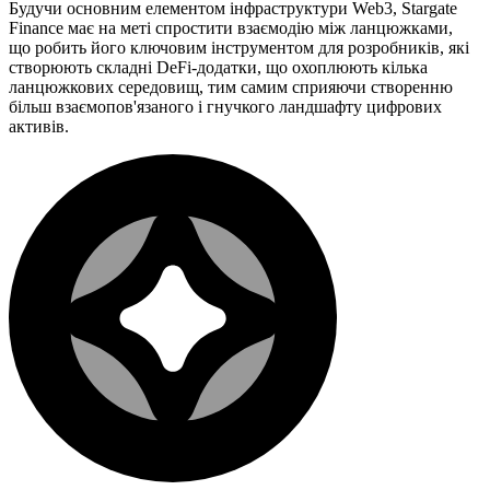
Будучи основним елементом інфраструктури Web3, Stargate
Finance має на меті спростити взаємодію між ланцюжками,
що робить його ключовим інструментом для розробників, які
створюють складні DeFi-додатки, що охоплюють кілька
ланцюжкових середовищ, тим самим сприяючи створенню
більш взаємопов'язаного і гнучкого ландшафту цифрових
активів.