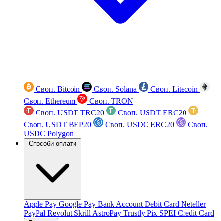
Своп. Bitcoin
Своп. Solana
Своп. Litecoin
Своп. Ethereum
Своп. TRON
Своп. USDT TRC20
Своп. USDT ERC20
Своп. USDT BEP20
Своп. USDC ERC20
Своп.
USDC Polygon
Способи оплати
Apple Pay
Google Pay
Bank Account
Debit Card
Neteller
PayPal
Revolut
Skrill
AstroPay
Trustly
Pix
SPEI
Credit Card