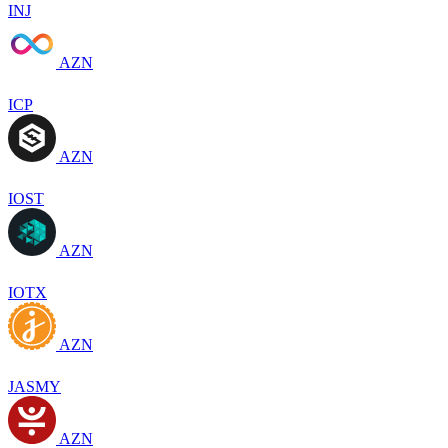
INJ
AZN
ICP
AZN
IOST
AZN
IOTX
AZN
JASMY
AZN