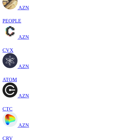
AZN
PEOPLE
AZN
CVX
AZN
ATOM
AZN
CTC
AZN
CRV