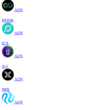
AZN
HOOK
AZN
ICX
AZN
ILV
AZN
IMX
AZN