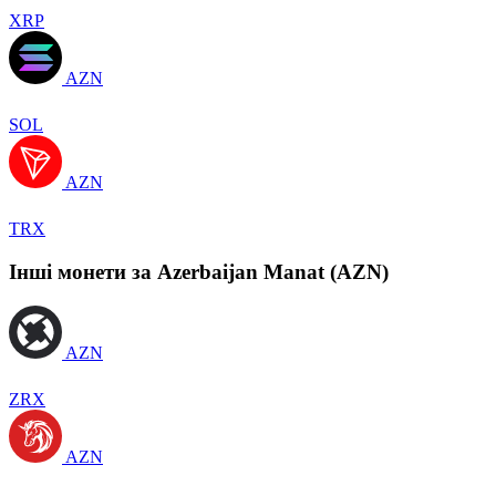
XRP
AZN
SOL
AZN
TRX
Інші монети за Azerbaijan Manat (AZN)
AZN
ZRX
AZN