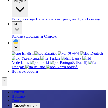
Ресурси
Екскурсоводи
Перетворювач
Трейдинг
Ціни
Гаманці
NFT
Головна
Дослідити
Список
English
Español
한국어
Deutsch
Українська
Türkçe
Dansk
Nederlands
Polski
Português (Brasil)
Français
Italiano
Norsk bokmål
Початок роботи
Купити
Продаю
Своп.
Способи оплати