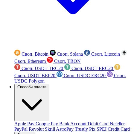
Своп. Bitcoin
Своп. Solana
Своп. Litecoin
Своп. Ethereum
Своп. TRON
Своп. USDT TRC20
Своп. USDT ERC20
Своп. USDT BEP20
Своп. USDC ERC20
Своп.
USDC Polygon
Способи оплати
Apple Pay
Google Pay
Bank Account
Debit Card
Neteller
PayPal
Revolut
Skrill
AstroPay
Trustly
Pix
SPEI
Credit Card