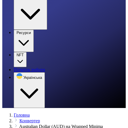
Ресурси
NFT
Початок роботи
Українська
Головна
Конвертер
Australian Dollar (AUD) на Wrapped Minima