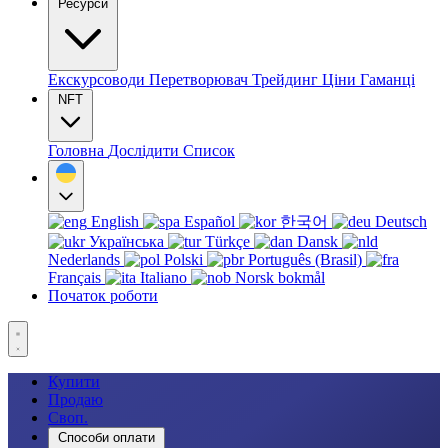
Ресурси
Екскурсоводи
Перетворювач
Трейдинг
Ціни
Гаманці
NFT
Головна
Дослідити
Список
English
Español
한국어
Deutsch
Українська
Türkçe
Dansk
Nederlands
Polski
Português (Brasil)
Français
Italiano
Norsk bokmål
Початок роботи
Купити
Продаю
Своп.
Способи оплати