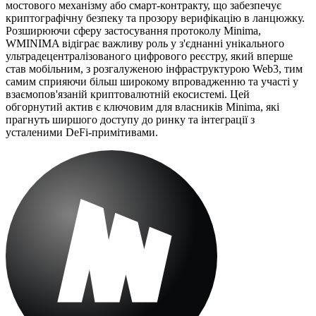
мостового механізму або смарт-контракту, що забезпечує
криптографічну безпеку та прозору верифікацію в ланцюжку.
Розширюючи сферу застосування протоколу Minima,
WMINIMA відіграє важливу роль у з'єднанні унікального
ультрадецентралізованого цифрового реєстру, який вперше
став мобільним, з розгалуженою інфраструктурою Web3, тим
самим сприяючи більш широкому впровадженню та участі у
взаємопов'язаній криптовалютній екосистемі. Цей
обгорнутий актив є ключовим для власників Minima, які
прагнуть ширшого доступу до ринку та інтеграції з
усталеними DeFi-примітивами.