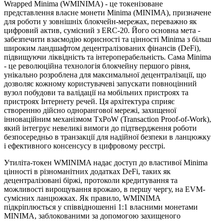
Wrapped Minima (WMINIMA) - це токенізоване
представлення власне монети Minima (MINIMA), призначене
для роботи у зовнішніх блокчейн-мережах, переважно як
цифровий актив, сумісний з ERC-20. Його основна мета -
забезпечити взаємодію корисності та цінності Minima з більш
широким ландшафтом децентралізованих фінансів (DeFi),
підвищуючи ліквідність та інтероперабельність. Сама Minima
- це революційна технологія блокчейну першого рівня,
унікально розроблена для максимальної децентралізації, що
дозволяє кожному користувачеві запускати повноцінний
вузол побудови та валідації на мобільних пристроях та
пристроях Інтернету речей. Ця архітектура сприяє
створенню дійсно однорангової мережі, захищеної
інноваційним механізмом TxPoW (Transaction Proof-of-Work),
який інтегрує невеликі вимоги до підтвердження роботи
безпосередньо в транзакції для надійної безпеки в ланцюжку
і ефективного консенсусу в цифровому реєстрі.
Утиліта-токен WMINIMA надає доступ до властивої Minima
цінності в різноманітних додатках DeFi, таких як
децентралізовані біржі, протоколи кредитування та
можливості вирощування врожаю, в першу чергу, на EVM-
сумісних ланцюжках. Як правило, WMINIMA
підкріплюється у співвідношенні 1:1 власними монетами
MINIMA, заблокованими за допомогою захищеного