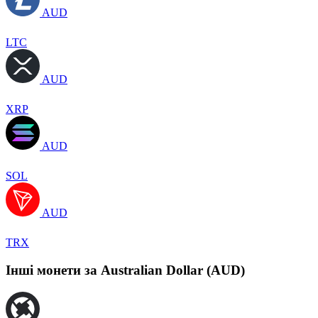
AUD
LTC
AUD
XRP
AUD
SOL
AUD
TRX
Інші монети за Australian Dollar (AUD)