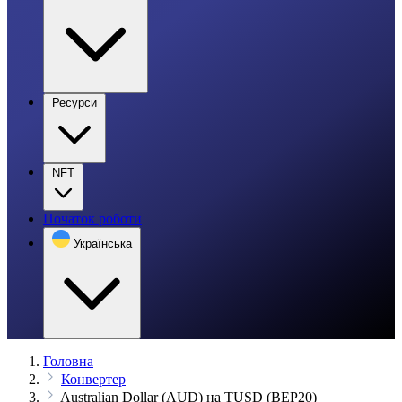
Ресурси
NFT
Початок роботи
Українська
Головна
Конвертер
Australian Dollar (AUD) на TUSD (BEP20)