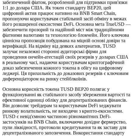
забезпечений фіатом, розроблений для підтримки прив'язки
1:1 до долара США. Як токен стандарту BEP20, цей
цифровий актив працює нативно на BNB Smart Chain,
пропонуючи користувачам стабільний засіб обміну в межах
його розширеної екосистеми DeFi. Основна мета TrueUSD —
забезпечити прозорий та надійний міст між традиційними
фіатними валютами та технологією блокчейн. Його ключова
ціннісна пропозиція побудована на міцній основі довіри та
верифікації. На відміну від деяких альтернатив, TUSD
залучає незалежні сторонні аудиторські фірми для
проведення ончейн-атестацій своїх резервів у доларах США
в реальному часі, надаючи користувачам криптографічний
доказ забезпечення кожного токена в обігу на цифровому
леджері. Ця прихильність до доказових резервів є ключовим
диференціатором на ринку стейблкоїнів.
Основна корисність токена TUSD BEP20 полягає у
функціонуванні як стабільного засобу збереження вартості та
ефективної одиниці обліку для децентралізованих фінансів.
Він дозволяє трейдерам та користувачам DeFi хеджувати
ринкову волатильність, не виходячи з крипто-екосистеми.
TUSD є невід'ємною частиною різноманітних DeFi-
застосунків на BNB Chain, включаючи дохідне фермерство,
пули ліквідності, протоколи кредитування та як заставу для
децентралізованого запозичення. Використання стандарту