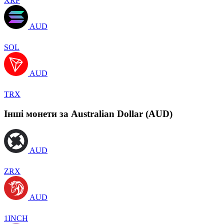
XRP
AUD
SOL
AUD
TRX
Інші монети за Australian Dollar (AUD)
AUD
ZRX
AUD
1INCH