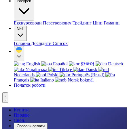
Ресурси
Екскурсоводи
Перетворювач
Трейдинг
Ціни
Гаманці
NFT
Головна
Дослідити
Список
English
Español
한국어
Deutsch
Українська
Türkçe
Dansk
Nederlands
Polski
Português (Brasil)
Français
Italiano
Norsk bokmål
Початок роботи
Купити
Продаю
Своп.
Способи оплати