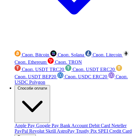
Своп. Bitcoin
Своп. Solana
Своп. Litecoin
Своп. Ethereum
Своп. TRON
Своп. USDT TRC20
Своп. USDT ERC20
Своп. USDT BEP20
Своп. USDC ERC20
Своп.
USDC Polygon
Способи оплати
Apple Pay
Google Pay
Bank Account
Debit Card
Neteller
PayPal
Revolut
Skrill
AstroPay
Trustly
Pix
SPEI
Credit Card