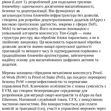
рівня (Layer 1), розроблений для подолання трилеми
блокчейну: одночасного досягнення масштабованості,
безпеки та децентралізації. Він функціонує як
загальнодоступна блокчейн-інфраструктура без дозволів,
створена для розробки децентралізованих додатків (dApps) з
високою пропускною здатністю, зокрема у сферах DeFi,
Web3 та метавсесвіту. Його основною інновацією є
унікальний алгоритм консенсусу Tree-Graph — нова
структура реєстру, яка обробляє блоки паралельно, а не в
лінійному ланцюжку. Ця можливість паралельної обробки
дозволяє досягти значно вищої пропускної здатності
транзакцій та меншого часу їх підтвердження порівняно з
традиційними блокчейн-архітектурами, забезпечуючи
надійну основу для масштабованих цифрових активів та
додатків.
Мережа захищена гібридним механізмом консенсусу Proof-
of-Work (PoW) та Proof-of-Stake (PoS), що поєднує перевірену
безпеку PoW з енергоефективністю та перевагами
управління PoS. Ключовою особливістю є повна сумісність з
EVM, що створює безперешкодне середовище для
розробників для міграції смарт-контрактів та dApps на базі
Ethereum. Нативний службовий токен, CFX, є невід'ємною
частиною екосистеми. Він використовується для сплати
комісій за транзакції (газ), участі в управлінні мережею через