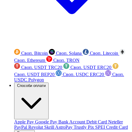
Своп. Bitcoin
Своп. Solana
Своп. Litecoin
Своп. Ethereum
Своп. TRON
Своп. USDT TRC20
Своп. USDT ERC20
Своп. USDT BEP20
Своп. USDC ERC20
Своп.
USDC Polygon
Способи оплати
Apple Pay
Google Pay
Bank Account
Debit Card
Neteller
PayPal
Revolut
Skrill
AstroPay
Trustly
Pix
SPEI
Credit Card