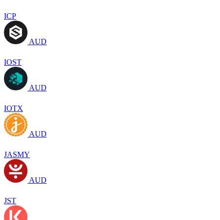
ICP
AUD
IOST
AUD
IOTX
AUD
JASMY
AUD
JST