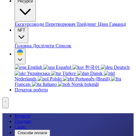
Ресурси
Екскурсоводи
Перетворювач
Трейдинг
Ціни
Гаманці
NFT
Головна
Дослідити
Список
English
Español
한국어
Deutsch
Українська
Türkçe
Dansk
Nederlands
Polski
Português (Brasil)
Français
Italiano
Norsk bokmål
Початок роботи
Купити
Продаю
Своп.
Способи оплати