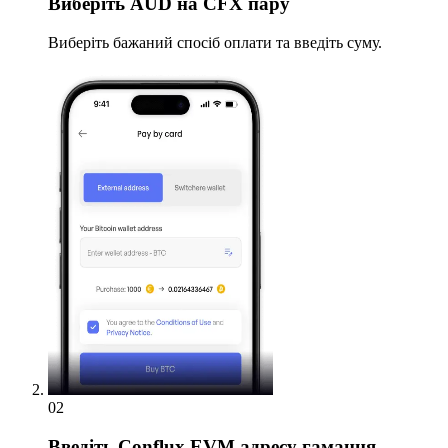
Виберіть
AUD на CFX пару
Виберіть бажаний спосіб оплати та введіть суму.
02
Введіть
Conflux EVM адресу гаманця