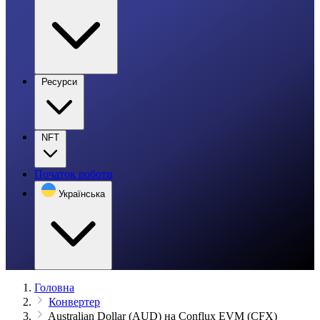
Ресурси
NFT
Початок роботи
Українська
Головна
Конвертер
Australian Dollar (AUD) на Conflux EVM (CFX)