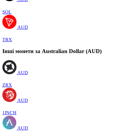
SOL
AUD
TRX
Інші монети за Australian Dollar (AUD)
AUD
ZRX
AUD
1INCH
AUD