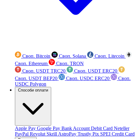
Своп. Bitcoin
Своп. Solana
Своп. Litecoin
Своп. Ethereum
Своп. TRON
Своп. USDT TRC20
Своп. USDT ERC20
Своп. USDT BEP20
Своп. USDC ERC20
Своп.
USDC Polygon
Способи оплати
Apple Pay
Google Pay
Bank Account
Debit Card
Neteller
PayPal
Revolut
Skrill
AstroPay
Trustly
Pix
SPEI
Credit Card