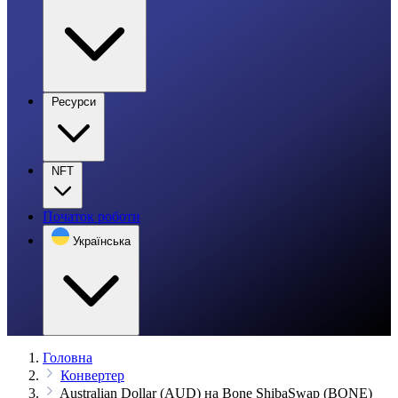
Ресурси
NFT
Початок роботи
Українська
Головна
Конвертер
Australian Dollar (AUD) на Bone ShibaSwap (BONE)