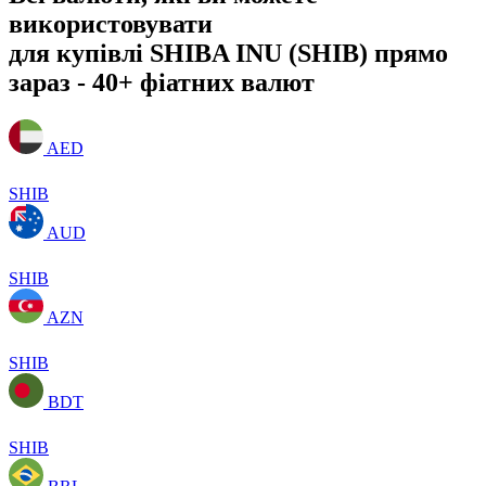
використовувати
для купівлі SHIBA INU (SHIB) прямо
зараз - 40+ фіатних валют
AED
SHIB
AUD
SHIB
AZN
SHIB
BDT
SHIB