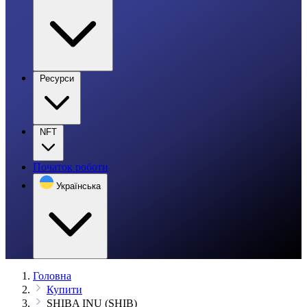
Ресурси
NFT
Початок роботи
Українська
Головна
Купити
SHIBA INU (SHIB)