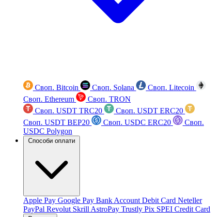
Своп. Bitcoin
Своп. Solana
Своп. Litecoin
Своп. Ethereum
Своп. TRON
Своп. USDT TRC20
Своп. USDT ERC20
Своп. USDT BEP20
Своп. USDC ERC20
Своп.
USDC Polygon
Способи оплати
Apple Pay
Google Pay
Bank Account
Debit Card
Neteller
PayPal
Revolut
Skrill
AstroPay
Trustly
Pix
SPEI
Credit Card