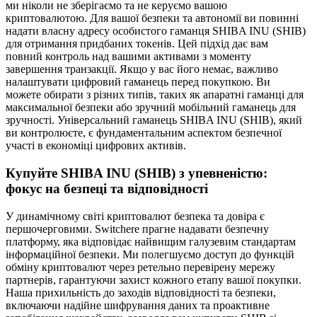
ми ніколи не зберігаємо та не керуємо вашою
криптовалютою. Для вашої безпеки та автономії ви повинні
надати власну адресу особистого гаманця SHIBA INU (SHIB)
для отримання придбаних токенів. Цей підхід дає вам
повний контроль над вашими активами з моменту
завершення транзакції. Якщо у вас його немає, важливо
налаштувати цифровий гаманець перед покупкою. Ви
можете обирати з різних типів, таких як апаратні гаманці для
максимальної безпеки або зручний мобільний гаманець для
зручності. Універсальний гаманець SHIBA INU (SHIB), який
ви контролюєте, є фундаментальним аспектом безпечної
участі в економіці цифрових активів.
Купуйте SHIBA INU (SHIB) з упевненістю:
фокус на безпеці та відповідності
У динамічному світі криптовалют безпека та довіра є
першочерговими. Switchere прагне надавати безпечну
платформу, яка відповідає найвищим галузевим стандартам
інформаційної безпеки. Ми полегшуємо доступ до функцій
обміну криптовалют через ретельно перевірену мережу
партнерів, гарантуючи захист кожного етапу вашої покупки.
Наша прихильність до заходів відповідності та безпеки,
включаючи надійне шифрування даних та проактивне