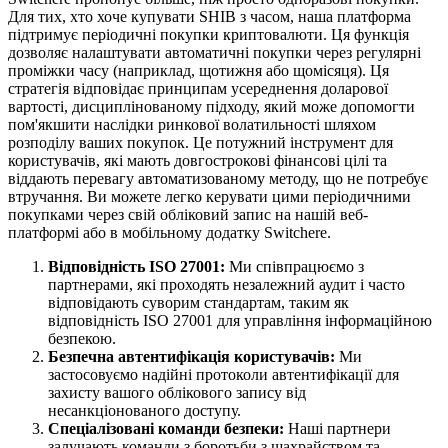
Для тих, хто хоче купувати SHIB з часом, наша платформа
підтримує періодичні покупки криптовалюти. Ця функція
дозволяє налаштувати автоматичні покупки через регулярні
проміжки часу (наприклад, щотижня або щомісяця). Ця
стратегія відповідає принципам усереднення доларової
вартості, дисциплінованому підходу, який може допомогти
пом'якшити наслідки ринкової волатильності шляхом
розподілу ваших покупок. Це потужний інструмент для
користувачів, які мають довгострокові фінансові цілі та
віддають перевагу автоматизованому методу, що не потребує
втручання. Ви можете легко керувати цими періодичними
покупками через свій обліковий запис на нашій веб-
платформі або в мобільному додатку Switchere.
Відповідність ISO 27001:
Ми співпрацюємо з
партнерами, які проходять незалежний аудит і часто
відповідають суворим стандартам, таким як
відповідність ISO 27001 для управління інформаційною
безпекою.
Безпечна автентифікація користувачів:
Ми
застосовуємо надійні протоколи автентифікації для
захисту вашого облікового запису від
несанкціонованого доступу.
Спеціалізовані команди безпеки:
Наші партнери
залучають команди з боротьби з шахрайством та