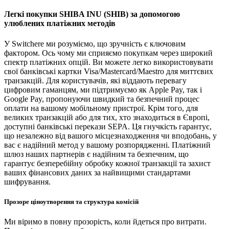
Легкі покупки SHIBA INU (SHIB) за допомогою
улюблених платіжних методів
У Switchere ми розуміємо, що зручність є ключовим
фактором. Ось чому ми сприяємо покупкам через широкий
спектр платіжних опцій. Ви можете легко використовувати
свої банківські картки Visa/Mastercard/Maestro для миттєвих
транзакцій. Для користувачів, які віддають перевагу
цифровим гаманцям, ми підтримуємо як Apple Pay, так і
Google Pay, пропонуючи швидкий та безпечний процес
оплати на вашому мобільному пристрої. Крім того, для
великих транзакцій або для тих, хто знаходиться в Європі,
доступні банківські перекази SEPA. Ця гнучкість гарантує,
що незалежно від вашого місцезнаходження чи вподобань, у
вас є надійний метод у вашому розпорядженні. Платіжний
шлюз наших партнерів є надійним та безпечним, що
гарантує безперебійну обробку кожної транзакції та захист
ваших фінансових даних за найвищими стандартами
шифрування.
Прозоре ціноутворення та структура комісій
Ми віримо в повну прозорість, коли йдеться про витрати.