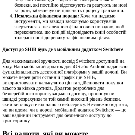
безпеки, які постійно відстежують та реагують на нові
загрози, забезпечуючи цілісність процесу транзакцій.
Незалежна фінансова порада:
Хоча ми надаємо
інструменти, ми завжди заохочуємо користувачів
звертатися за незалежною фінансовою порадою, щоб
переконатися, що їхні дії відповідають їхній особистій
толерантності до ризику та фінансовим цілям.
Доступ до SHIB будь-де з мобільним додатком Switchere
Для максимальної зручності досвід Switchere доступний на
ходу. Наш мобільний додаток для iOS або Android надає всю
функціональність десктопної платформи у вашій долоні. Ви
можете перевіряти останній графік цін SHIB,
використовувати калькулятор цін та здійснювати покупки
всього за кілька дотиків. Додаток розроблено для
безперебійного користувацького досвіду, пропонуючи
швидкі розрахунки та той самий високий рівень безпеки,
який ви очікуєте від нашого веб-сервісу. Незалежно від того,
чи ви вдома, чи в дорозі, мобільний додаток Switchere — це
ваш надійний інструмент для безпечного доступу до
крипторинку.
Всі валюти, які ви можете