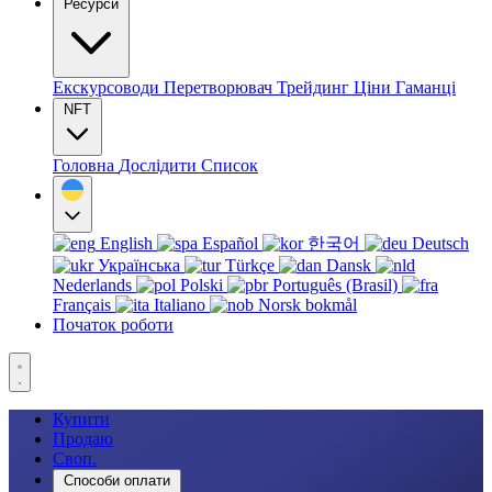
Ресурси
Екскурсоводи
Перетворювач
Трейдинг
Ціни
Гаманці
NFT
Головна
Дослідити
Список
English
Español
한국어
Deutsch
Українська
Türkçe
Dansk
Nederlands
Polski
Português (Brasil)
Français
Italiano
Norsk bokmål
Початок роботи
Купити
Продаю
Своп.
Способи оплати