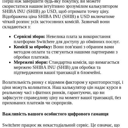
Перш ніж завершити будь-яку покупку, ви можете
скористатися нашим інтуїтивно зрозумілим калькулятором
SHIBA INU (SHIB) до USD, щоб отримати точну ціну.
Відображена ціна SHIBA INU (SHIB) в USD включатиме
чіткий розпис усіх застосовних комісій. Зазвичай вони
складаються з:
Сервісні збори:
Невелика плата за використання
платформи Switchere для доступу до обмінних послуг.
Комісії за обробку:
Вони пов'язані з обраним вами
методом оплати та стягуються нашими партнерами з
обробки платежів.
Мережеві збори:
Стандартна комісія, що вимагається
мережею SHIBA INU (SHIB) для обробки та
підтвердження вашої транзакції в блокчейні.
Волатильність ринку є відомим фактором у криптопросторі, і
ціни можуть коливатися. Наш калькулятор цін надає курси в
реальному часі з фіатних ринків, гарантуючи, що ви
зафіксуєте справедливу ціну на момент вашої транзакції, без
прихованих платежів чи сюрпризів.
Важливість вашого особистого цифрового гаманця
Switchere працює як некастодіальний сервіс. Це означає, що