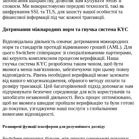
запобігання шахрайству, дозволяє вам купувати SHIB зі
спокоєм. Ми використовуємо передові технології, такі як
шифрування SSL та TLS, для захисту вашої особистої та
фінансової інформації під час кожної транзакції.
Дотримання міжнародних норм та гнучка система KYC
Відповідальна діяльність означає дотримання міжнародних
норм та стандартів протидії відмиванню грошей (AML). Для
цього Switchere співпрацює зі спеціалізованими партнерами,
які керують комплексним процесом верифікації. Наша
гнучка система KYC розроблена таким чином, щоб бути
якомога менш нав'язливою, забезпечуючи при цьому повну
відповідність. Рівень необхідної верифікації може залежати
від вашого місцезнаходження, обраного методу оплати та
розміру транзакції. Цей багаторівневий підхід допомагає нам
підтримувати безпечне середовище для всіх користувачів та
запобігати незаконній діяльності. Весь процес оптимізовано,
щоб ви якомога швидше пройшли верифікацію та були готові
до покупки, узгоджуючи наші послуги з глобальними
вимогами відповідності.
Розширені функції платформи для розумнішого досвіду
Switchere пропонує більше, ніж просто одноразові покупки.