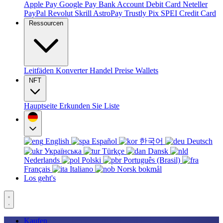
Apple Pay
Google Pay
Bank Account
Debit Card
Neteller
PayPal
Revolut
Skrill
AstroPay
Trustly
Pix
SPEI
Credit Card
Ressourcen
Leitfäden
Konverter
Handel
Preise
Wallets
NFT
Hauptseite
Erkunden Sie
Liste
English
Español
한국어
Deutsch
Українська
Türkçe
Dansk
Nederlands
Polski
Português (Brasil)
Français
Italiano
Norsk bokmål
Los geht's
Kaufen