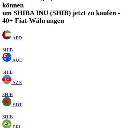
können
um SHIBA INU (SHIB) jetzt zu kaufen -
40+ Fiat-Währungen
AED
SHIB
AUD
SHIB
AZN
SHIB
BDT
SHIB
BRL