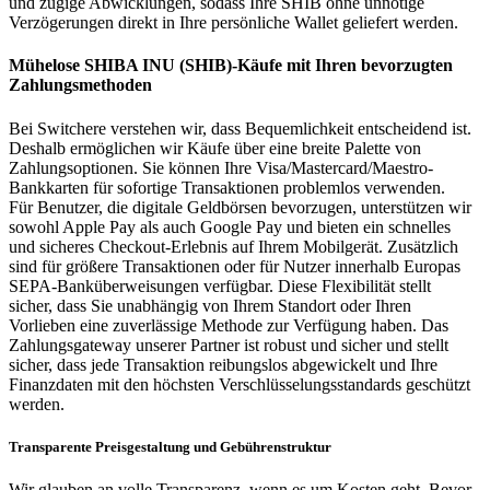
und zügige Abwicklungen, sodass Ihre SHIB ohne unnötige
Verzögerungen direkt in Ihre persönliche Wallet geliefert werden.
Mühelose SHIBA INU (SHIB)-Käufe mit Ihren bevorzugten
Zahlungsmethoden
Bei Switchere verstehen wir, dass Bequemlichkeit entscheidend ist.
Deshalb ermöglichen wir Käufe über eine breite Palette von
Zahlungsoptionen. Sie können Ihre Visa/Mastercard/Maestro-
Bankkarten für sofortige Transaktionen problemlos verwenden.
Für Benutzer, die digitale Geldbörsen bevorzugen, unterstützen wir
sowohl Apple Pay als auch Google Pay und bieten ein schnelles
und sicheres Checkout-Erlebnis auf Ihrem Mobilgerät. Zusätzlich
sind für größere Transaktionen oder für Nutzer innerhalb Europas
SEPA-Banküberweisungen verfügbar. Diese Flexibilität stellt
sicher, dass Sie unabhängig von Ihrem Standort oder Ihren
Vorlieben eine zuverlässige Methode zur Verfügung haben. Das
Zahlungsgateway unserer Partner ist robust und sicher und stellt
sicher, dass jede Transaktion reibungslos abgewickelt und Ihre
Finanzdaten mit den höchsten Verschlüsselungsstandards geschützt
werden.
Transparente Preisgestaltung und Gebührenstruktur
Wir glauben an volle Transparenz, wenn es um Kosten geht. Bevor