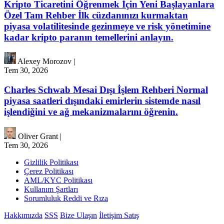
Kripto Ticaretini Öğrenmek İçin Yeni Başlayanlara
Özel Tam Rehber İlk cüzdanınızı kurmaktan
piyasa volatilitesinde gezinmeye ve risk yönetimine
kadar kripto paranın temellerini anlayın.
Alexey Morozov
|
Tem 30, 2026
Charles Schwab Mesai Dışı İşlem Rehberi Normal
piyasa saatleri dışındaki emirlerin sistemde nasıl
işlendiğini ve ağ mekanizmalarını öğrenin.
Oliver Grant
|
Tem 30, 2026
Gizlilik Politikası
Çerez Politikası
AML/KYC Politikası
Kullanım Şartları
Sorumluluk Reddi ve Rıza
Hakkımızda
SSS
Bize Ulaşın
İletişim Satış