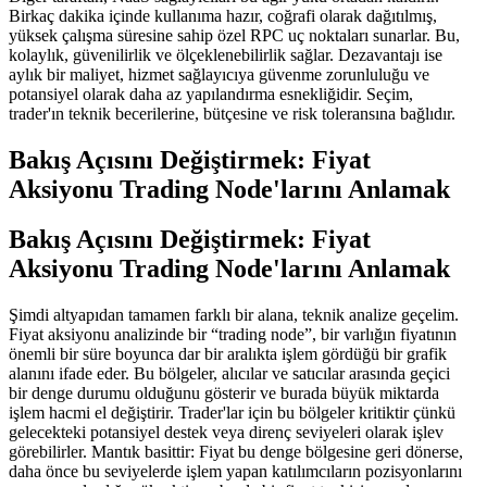
Birkaç dakika içinde kullanıma hazır, coğrafi olarak dağıtılmış,
yüksek çalışma süresine sahip özel RPC uç noktaları sunarlar. Bu,
kolaylık, güvenilirlik ve ölçeklenebilirlik sağlar. Dezavantajı ise
aylık bir maliyet, hizmet sağlayıcıya güvenme zorunluluğu ve
potansiyel olarak daha az yapılandırma esnekliğidir. Seçim,
trader'ın teknik becerilerine, bütçesine ve risk toleransına bağlıdır.
Bakış Açısını Değiştirmek: Fiyat
Aksiyonu Trading Node'larını Anlamak
Bakış Açısını Değiştirmek: Fiyat
Aksiyonu Trading Node'larını Anlamak
Şimdi altyapıdan tamamen farklı bir alana, teknik analize geçelim.
Fiyat aksiyonu analizinde bir “trading node”, bir varlığın fiyatının
önemli bir süre boyunca dar bir aralıkta işlem gördüğü bir grafik
alanını ifade eder. Bu bölgeler, alıcılar ve satıcılar arasında geçici
bir denge durumu olduğunu gösterir ve burada büyük miktarda
işlem hacmi el değiştirir. Trader'lar için bu bölgeler kritiktir çünkü
gelecekteki potansiyel destek veya direnç seviyeleri olarak işlev
görebilirler. Mantık basittir: Fiyat bu denge bölgesine geri dönerse,
daha önce bu seviyelerde işlem yapan katılımcıların pozisyonlarını