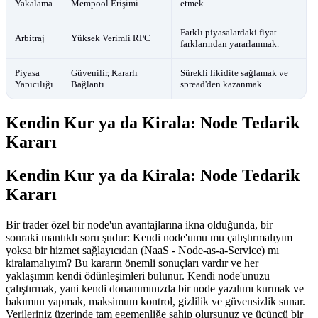
Yakalama
Mempool Erişimi
etmek.
Farklı piyasalardaki fiyat
Arbitraj
Yüksek Verimli RPC
farklarından yararlanmak.
Piyasa
Güvenilir, Kararlı
Sürekli likidite sağlamak ve
Yapıcılığı
Bağlantı
spread'den kazanmak.
Kendin Kur ya da Kirala: Node Tedarik
Kararı
Kendin Kur ya da Kirala: Node Tedarik
Kararı
Bir trader özel bir node'un avantajlarına ikna olduğunda, bir
sonraki mantıklı soru şudur: Kendi node'umu mu çalıştırmalıyım
yoksa bir hizmet sağlayıcıdan (NaaS - Node-as-a-Service) mı
kiralamalıyım? Bu kararın önemli sonuçları vardır ve her
yaklaşımın kendi ödünleşimleri bulunur. Kendi node'unuzu
çalıştırmak, yani kendi donanımınızda bir node yazılımı kurmak ve
bakımını yapmak, maksimum kontrol, gizlilik ve güvensizlik sunar.
Verileriniz üzerinde tam egemenliğe sahip olursunuz ve üçüncü bir