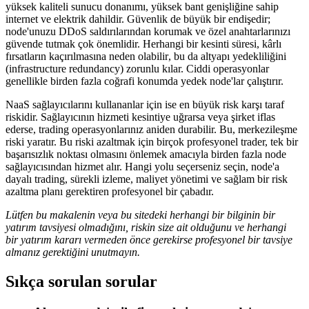
yüksek kaliteli sunucu donanımı, yüksek bant genişliğine sahip
internet ve elektrik dahildir. Güvenlik de büyük bir endişedir;
node'unuzu DDoS saldırılarından korumak ve özel anahtarlarınızı
güvende tutmak çok önemlidir. Herhangi bir kesinti süresi, kârlı
fırsatların kaçırılmasına neden olabilir, bu da altyapı yedekliliğini
(infrastructure redundancy) zorunlu kılar. Ciddi operasyonlar
genellikle birden fazla coğrafi konumda yedek node'lar çalıştırır.
NaaS sağlayıcılarını kullananlar için ise en büyük risk karşı taraf
riskidir. Sağlayıcının hizmeti kesintiye uğrarsa veya şirket iflas
ederse, trading operasyonlarınız aniden durabilir. Bu, merkezileşme
riski yaratır. Bu riski azaltmak için birçok profesyonel trader, tek bir
başarısızlık noktası olmasını önlemek amacıyla birden fazla node
sağlayıcısından hizmet alır. Hangi yolu seçerseniz seçin, node'a
dayalı trading, sürekli izleme, maliyet yönetimi ve sağlam bir risk
azaltma planı gerektiren profesyonel bir çabadır.
Lütfen bu makalenin veya bu sitedeki herhangi bir bilginin bir
yatırım tavsiyesi olmadığını, riskin size ait olduğunu ve herhangi
bir yatırım kararı vermeden önce gerekirse profesyonel bir tavsiye
almanız gerektiğini unutmayın.
Sıkça sorulan sorular