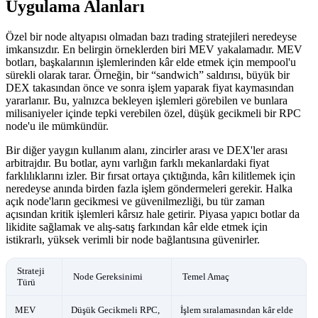
Uygulama Alanları
Özel bir node altyapısı olmadan bazı trading stratejileri neredeyse
imkansızdır. En belirgin örneklerden biri MEV yakalamadır. MEV
botları, başkalarının işlemlerinden kâr elde etmek için mempool'u
sürekli olarak tarar. Örneğin, bir “sandwich” saldırısı, büyük bir
DEX takasından önce ve sonra işlem yaparak fiyat kaymasından
yararlanır. Bu, yalnızca bekleyen işlemleri görebilen ve bunlara
milisaniyeler içinde tepki verebilen özel, düşük gecikmeli bir RPC
node'u ile mümkündür.
Bir diğer yaygın kullanım alanı, zincirler arası ve DEX'ler arası
arbitrajdır. Bu botlar, aynı varlığın farklı mekanlardaki fiyat
farklılıklarını izler. Bir fırsat ortaya çıktığında, kârı kilitlemek için
neredeyse anında birden fazla işlem göndermeleri gerekir. Halka
açık node'ların gecikmesi ve güvenilmezliği, bu tür zaman
açısından kritik işlemleri kârsız hale getirir. Piyasa yapıcı botlar da
likidite sağlamak ve alış-satış farkından kâr elde etmek için
istikrarlı, yüksek verimli bir node bağlantısına güvenirler.
Strateji
Node Gereksinimi
Temel Amaç
Türü
MEV
Düşük Gecikmeli RPC,
İşlem sıralamasından kâr elde