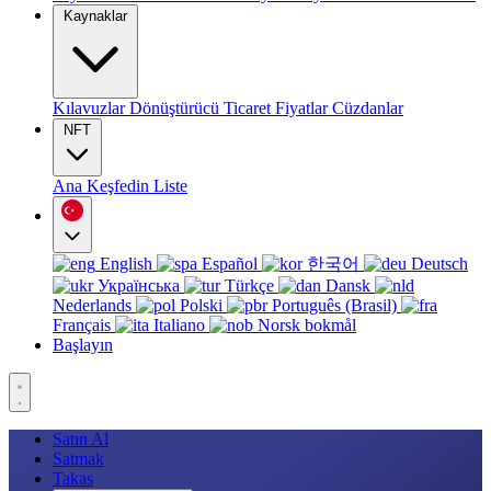
Kaynaklar
Kılavuzlar
Dönüştürücü
Ticaret
Fiyatlar
Cüzdanlar
NFT
Ana
Keşfedin
Liste
English
Español
한국어
Deutsch
Українська
Türkçe
Dansk
Nederlands
Polski
Português (Brasil)
Français
Italiano
Norsk bokmål
Başlayın
Satın Al
Satmak
Takas