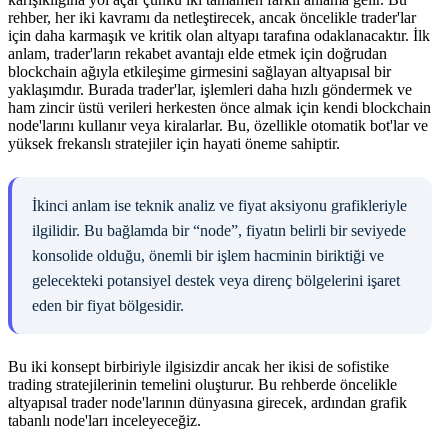
rehber, her iki kavramı da netleştirecek, ancak öncelikle trader'lar
için daha karmaşık ve kritik olan altyapı tarafına odaklanacaktır. İlk
anlam, trader'ların rekabet avantajı elde etmek için doğrudan
blockchain ağıyla etkileşime girmesini sağlayan altyapısal bir
yaklaşımdır. Burada trader'lar, işlemleri daha hızlı göndermek ve
ham zincir üstü verileri herkesten önce almak için kendi blockchain
node'larını kullanır veya kiralarlar. Bu, özellikle otomatik bot'lar ve
yüksek frekanslı stratejiler için hayati öneme sahiptir.
İkinci anlam ise teknik analiz ve fiyat aksiyonu grafikleriyle
ilgilidir. Bu bağlamda bir “node”, fiyatın belirli bir seviyede
konsolide olduğu, önemli bir işlem hacminin biriktiği ve
gelecekteki potansiyel destek veya direnç bölgelerini işaret
eden bir fiyat bölgesidir.
Bu iki konsept birbiriyle ilgisizdir ancak her ikisi de sofistike
trading stratejilerinin temelini oluşturur. Bu rehberde öncelikle
altyapısal trader node'larının dünyasına girecek, ardından grafik
tabanlı node'ları inceleyeceğiz.