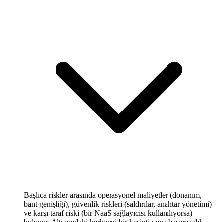
Başlıca riskler arasında operasyonel maliyetler (donanım,
bant genişliği), güvenlik riskleri (saldırılar, anahtar yönetimi)
ve karşı taraf riski (bir NaaS sağlayıcısı kullanılıyorsa)
bulunur. Altyapıdaki herhangi bir kesinti veya başarısızlık,