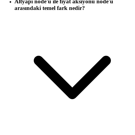
Altyapı node'u ile fiyat aksiyonu node'u
arasındaki temel fark nedir?