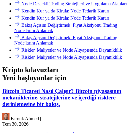
Node Destekli Trading Stratejileri ve Uygulama Alanları
Kendin Kur ya da Kirala: Node Tedarik Kararı
Kendin Kur ya da Kirala: Node Tedarik Kararı
Bakış Açısını Değiştirmek: Fiyat Aksiyonu Trading
Node'larını Anlamak
Bakış Açısını Değiştirmek: Fiyat Aksiyonu Trading
Node'larını Anlamak
Riskler, Maliyetler ve Node Altyapısında Dayanıklılık
Riskler, Maliyetler ve Node Altyapısında Dayanıklılık
Kripto kılavuzları
Yeni başlayanlar için
Bitcoin Ticareti Nasıl Çalışır? Bitcoin piyasasının
mekaniklerine, stratejilerine ve içerdiği risklere
derinlemesine bir bakış.
Farouk Ahmed
|
Tem 30, 2026