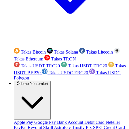
Takas Bitcoin
Takas Solana
Takas Litecoin
Takas Ethereum
Takas TRON
Takas USDT TRC20
Takas USDT ERC20
Takas
USDT BEP20
Takas USDC ERC20
Takas USDC
Polygon
Ödeme Yöntemleri
Apple Pay
Google Pay
Bank Account
Debit Card
Neteller
PayPal
Revolut
Skrill
AstroPay
Trustly
Pix
SPEI
Credit Card