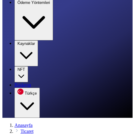
Ödeme Yöntemleri
Kaynaklar
NFT
Başlayın
Türkçe
Anasayfa
Ticaret