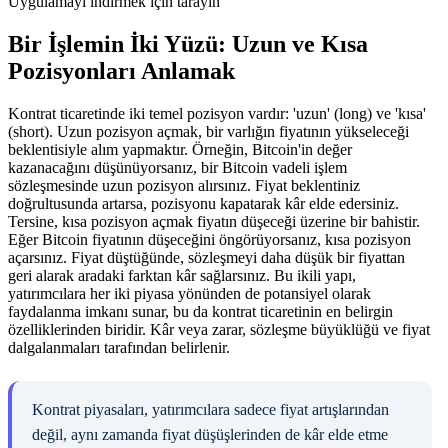
Uygulamayı indirmek için tarayın
Bir İşlemin İki Yüzü: Uzun ve Kısa
Pozisyonları Anlamak
Kontrat ticaretinde iki temel pozisyon vardır: 'uzun' (long) ve 'kısa'
(short). Uzun pozisyon açmak, bir varlığın fiyatının yükseleceği
beklentisiyle alım yapmaktır. Örneğin, Bitcoin'in değer
kazanacağını düşünüyorsanız, bir Bitcoin vadeli işlem
sözleşmesinde uzun pozisyon alırsınız. Fiyat beklentiniz
doğrultusunda artarsa, pozisyonu kapatarak kâr elde edersiniz.
Tersine, kısa pozisyon açmak fiyatın düşeceği üzerine bir bahistir.
Eğer Bitcoin fiyatının düşeceğini öngörüyorsanız, kısa pozisyon
açarsınız. Fiyat düştüğünde, sözleşmeyi daha düşük bir fiyattan
geri alarak aradaki farktan kâr sağlarsınız. Bu ikili yapı,
yatırımcılara her iki piyasa yönünden de potansiyel olarak
faydalanma imkanı sunar, bu da kontrat ticaretinin en belirgin
özelliklerinden biridir. Kâr veya zarar, sözleşme büyüklüğü ve fiyat
dalgalanmaları tarafından belirlenir.
Kontrat piyasaları, yatırımcılara sadece fiyat artışlarından
değil, aynı zamanda fiyat düşüşlerinden de kâr elde etme