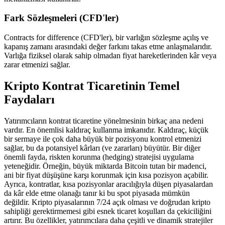
Fark Sözleşmeleri (CFD'ler)
Contracts for difference (CFD'ler), bir varlığın sözleşme açılış ve
kapanış zamanı arasındaki değer farkını takas etme anlaşmalarıdır.
Varlığa fiziksel olarak sahip olmadan fiyat hareketlerinden kâr veya
zarar etmenizi sağlar.
Kripto Kontrat Ticaretinin Temel
Faydaları
Yatırımcıların kontrat ticaretine yönelmesinin birkaç ana nedeni
vardır. En önemlisi kaldıraç kullanma imkanıdır. Kaldıraç, küçük
bir sermaye ile çok daha büyük bir pozisyonu kontrol etmenizi
sağlar, bu da potansiyel kârları (ve zararları) büyütür. Bir diğer
önemli fayda, riskten korunma (hedging) stratejisi uygulama
yeteneğidir. Örneğin, büyük miktarda Bitcoin tutan bir madenci,
ani bir fiyat düşüşüne karşı korunmak için kısa pozisyon açabilir.
Ayrıca, kontratlar, kısa pozisyonlar aracılığıyla düşen piyasalardan
da kâr elde etme olanağı tanır ki bu spot piyasada mümkün
değildir. Kripto piyasalarının 7/24 açık olması ve doğrudan kripto
sahipliği gerektirmemesi gibi esnek ticaret koşulları da çekiciliğini
artırır. Bu özellikler, yatırımcılara daha çeşitli ve dinamik stratejiler