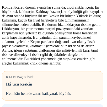
Kontrat ticareti önemli avantajlar sunsa da, ciddi riskler içerir. En
büyük risk kaldıraçtır. Kaldıraç, kazançları büyüttüğü gibi kayıpları
da aynı oranda büyüten iki ucu keskin bir kılıçtır. Yüksek kaldıraç
kullanımı, küçük bir fiyat hareketiyle bile tüm marjininizin
silinmesine neden olabilir. Bu durum bizi likidasyon riskine getirir.
Likidasyon, bir yatırımcının marjini pozisyonundaki zararları
karşılamak için yetersiz kaldığında pozisyonun borsa tarafından
zorla kapatılmasıdır. Bu, yatırılan tüm paranın kaybedilmesi
anlamına gelebilir. Kripto paraların doğasında var olan yüksek
piyasa volatilitesi, kaldıraçlı işlemlerde bu riski daha da artırır.
Ayrıca, işlem yaptığınız platformun güvenliğiyle ilgili karşı taraf
riski ve düzenleyici riskler gibi dış faktörler de göz ardı
edilmemelidir. Bu riskleri yönetmek için stop-loss emirleri gibi
araçlar kullanmak kritik öneme sahiptir.
KALDIRAÇ RISKI
İki ucu keskin
Hem kârı hem de zararı katlayarak büyütür.