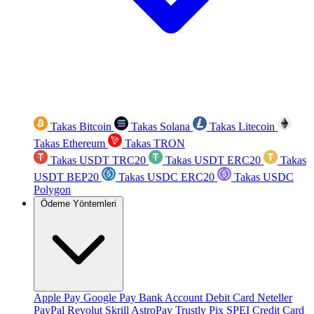
Takas Bitcoin
Takas Solana
Takas Litecoin
Takas Ethereum
Takas TRON
Takas USDT TRC20
Takas USDT ERC20
Takas
USDT BEP20
Takas USDC ERC20
Takas USDC
Polygon
Ödeme Yöntemleri
Apple Pay
Google Pay
Bank Account
Debit Card
Neteller
PayPal
Revolut
Skrill
AstroPay
Trustly
Pix
SPEI
Credit Card