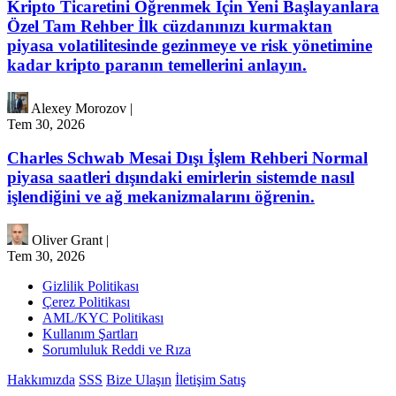
Kripto Ticaretini Öğrenmek İçin Yeni Başlayanlara
Özel Tam Rehber İlk cüzdanınızı kurmaktan
piyasa volatilitesinde gezinmeye ve risk yönetimine
kadar kripto paranın temellerini anlayın.
Alexey Morozov
|
Tem 30, 2026
Charles Schwab Mesai Dışı İşlem Rehberi Normal
piyasa saatleri dışındaki emirlerin sistemde nasıl
işlendiğini ve ağ mekanizmalarını öğrenin.
Oliver Grant
|
Tem 30, 2026
Gizlilik Politikası
Çerez Politikası
AML/KYC Politikası
Kullanım Şartları
Sorumluluk Reddi ve Rıza
Hakkımızda
SSS
Bize Ulaşın
İletişim Satış