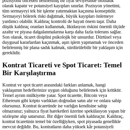
pozisyonu önceden belirlenmiş bir fiyat seviyesinde otomatik
olarak kapatır ve potansiyel kayıpları sınırlar. Pozisyon yönetimi,
tüm sermayeyi tek bir işleme yatırmaktan kaçınma konseptidir.
Sermayeyi bölerek riski dağıtmak, büyük kayıpları önlemeye
yardımcı olabilir. Kaldıraç kontrolü de hayati önem taşır. Daha
düşük kaldıraç oranları kullanmak, likidasyon riskini önemli ölçüde
azaltır ve piyasa dalgalanmalarına karşı daha fazla tolerans sağlar.
Son olarak, ticaret disiplini psikolojik bir unsurdur. Dürtüsel veya
duygusal kararlardan kaçınmak, aşırı işlem yapmamak ve önceden
belirlenmiş bir plana sadık kalmak, sürdürülebilir bir yaklaşım için
gereklidir.
Kontrat Ticareti ve Spot Ticaret: Temel
Bir Karşılaştırma
Kontrat ve spot ticaret arasındaki farkları anlamak, hangi
yaklaşımın hedeflerinize uygun olduğunu belirlemek için kritiktir.
Temel ayrım mülkiyette yatar. Spot ticarette, Bitcoin veya
Ethereum gibi kripto varlıkları doğrudan satın alır ve onlara sahip
olursunuz. Kontrat ticaretinde ise varlığın kendisine sahip
olmazsınız; yalnızca fiyat hareketleri üzerine spekülasyon yapan bir
sözleşme alıp satarsınız. Bir diğer önemli fark kaldıraçtır. Kaldıraç,
kontrat ticaretinin temel bir özelliğiyken, spot piyasada genellikle
mevcut değildir. Bu, kontratların daha yüksek kâr potansiyeli