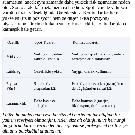
sunmasına, ancak aynı zamanda daha yüksek risk taşımasına neden
olur. Son olarak, kâr mekanizması farklıdır. Spot ticarette yalnızca
varlığın fiyatı yükseldiğinde kâr edersiniz. Kontratlar ise hem
yükselen (uzun pozisyon) hem de düşen (kısa pozisyon)
piyasalardan kâr etme imkanı sunar. Bu esneklik, kontratları daha
karmaşık hale getirir.
Özellik
Spot Ticaret
Kontrat Ticareti
Varlığa doğrudan
Varlığa sahip olmazsınız, sadece
Mülkiyet
sahip olursunuz
sözleşme alıp satarsınız
Kaldıraç
Genellikle yoktur
Yaygın olarak kullanılır
Piyasa
Sadece fiyat
Hem fiyat artışından (uzun) hem
Yönü
artışından kâr
de düşüşünden (kısa) kâr
Daha basit ve
Daha karmaşık (marjin,
Karmaşıklık
anlaşılır
likidasyon, fonlama oranı)
Lütfen bu makalenin veya bu sitedeki herhangi bir bilginin bir
yatırım tavsiyesi olmadığını, riskin size ait olduğunu ve herhangi
bir yatırım kararı vermeden önce gerekirse profesyonel bir tavsiye
almanız gerektiğini unutmayın.