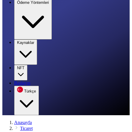
Ödeme Yöntemleri
Kaynaklar
NFT
Başlayın
Türkçe
Anasayfa
Ticaret