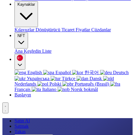
Kaynaklar
Kılavuzlar
Dönüştürücü
Ticaret
Fiyatlar
Cüzdanlar
NFT
Ana
Keşfedin
Liste
English
Español
한국어
Deutsch
Українська
Türkçe
Dansk
Nederlands
Polski
Português (Brasil)
Français
Italiano
Norsk bokmål
Başlayın
Satın Al
Satmak
Takas