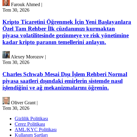
Farouk Ahmed
|
Tem 30, 2026
Kripto Ticaretini Öğrenmek İçin Yeni Başlayanlara
Özel Tam Rehber İlk cüzdanınızı kurmaktan
piyasa volatilitesinde gezinmeye ve risk yönetimine
kadar kripto paranın temellerini anlayın.
Alexey Morozov
|
Tem 30, 2026
Charles Schwab Mesai Dışı İşlem Rehberi Normal
piyasa saatleri dışındaki emirlerin sistemde nasıl
işlendiğini ve ağ mekanizmalarını öğrenin.
Oliver Grant
|
Tem 30, 2026
Gizlilik Politikası
Çerez Politikası
AML/KYC Politikası
Kullanım Şartları