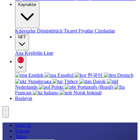
Kaynaklar
Kılavuzlar
Dönüştürücü
Ticaret
Fiyatlar
Cüzdanlar
NFT
Ana
Keşfedin
Liste
English
Español
한국어
Deutsch
Українська
Türkçe
Dansk
Nederlands
Polski
Português (Brasil)
Français
Italiano
Norsk bokmål
Başlayın
Satın Al
Satmak
Takas