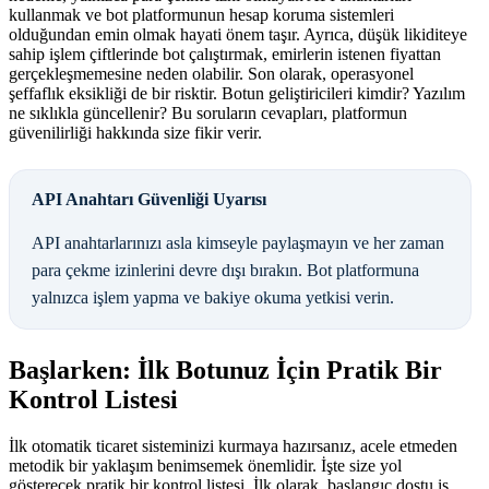
kullanmak ve bot platformunun hesap koruma sistemleri
olduğundan emin olmak hayati önem taşır. Ayrıca, düşük likiditeye
sahip işlem çiftlerinde bot çalıştırmak, emirlerin istenen fiyattan
gerçekleşmemesine neden olabilir. Son olarak, operasyonel
şeffaflık eksikliği de bir risktir. Botun geliştiricileri kimdir? Yazılım
ne sıklıkla güncellenir? Bu soruların cevapları, platformun
güvenilirliği hakkında size fikir verir.
API Anahtarı Güvenliği Uyarısı
API anahtarlarınızı asla kimseyle paylaşmayın ve her zaman
para çekme izinlerini devre dışı bırakın. Bot platformuna
yalnızca işlem yapma ve bakiye okuma yetkisi verin.
Başlarken: İlk Botunuz İçin Pratik Bir
Kontrol Listesi
İlk otomatik ticaret sisteminizi kurmaya hazırsanız, acele etmeden
metodik bir yaklaşım benimsemek önemlidir. İşte size yol
gösterecek pratik bir kontrol listesi. İlk olarak, başlangıç dostu iş