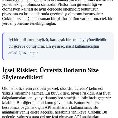
yönetmek için olmazsa olmazdır. Platformun güvenilirliği ve
otomasyon kalitesi de aynı derecede önemlidir; botunuzun
piyasanın en kritik anlarında çevrimdışı olmasını istemezsiniz.
Çoklu borsa bağlantısı sunan bir platform, tüm varlıklarınızı tek bir
yerden yönetme esnekliği sağlar.
İyi bir kullanıcı arayüzü, karmaşık bir stratejiyi yönetilebilir
bir göreve dönüştürür. En iyi araç, nasıl kullanılacağını
anladığınız araçtır.
İçsel Riskler: Ücretsiz Botların Size
Söylemedikleri
Otomatik ticaretin cazibesi yüksek olsa da, 'ücretsiz' kelimesi
'risksiz' anlamına gelmez. En büyük risk, piyasa riskidir. Ani fiyat
dalgalanmaları, en iyi ayarlanmış bot stratejisini bile hızla geçersiz
kılabilir. Bir diğer önemli konu güvenliktir. Botunuzu borsa
hesabınıza bağlamak için API anahtarları kullanırsınız. Bu
anahtarlar yanlış ellere geçerse, hesabınız tehlikeye girebilir. Bu
nedenle, yalnızca para çekme izni olmayan API anahtarları