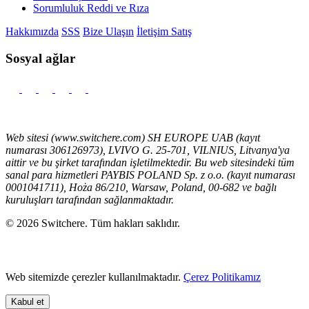
Sorumluluk Reddi ve Rıza
Hakkımızda
SSS
Bize Ulaşın
İletişim Satış
Sosyal ağlar
Web sitesi (www.switchere.com) SH EUROPE UAB (kayıt
numarası 306126973), LVIVO G. 25-701, VILNIUS, Litvanya'ya
aittir ve bu şirket tarafından işletilmektedir. Bu web sitesindeki tüm
sanal para hizmetleri PAYBIS POLAND Sp. z o.o. (kayıt numarası
0001041711), Hoża 86/210, Warsaw, Poland, 00-682 ve bağlı
kuruluşları tarafından sağlanmaktadır.
© 2026 Switchere. Tüm hakları saklıdır.
Web sitemizde çerezler kullanılmaktadır.
Çerez Politikamız
Kabul et