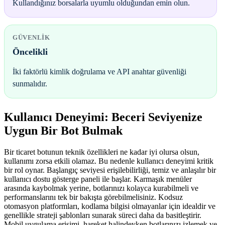
Kullandığınız borsalarla uyumlu olduğundan emin olun.
GÜVENLIK
Öncelikli
İki faktörlü kimlik doğrulama ve API anahtar güvenliği
sunmalıdır.
Kullanıcı Deneyimi: Beceri Seviyenize
Uygun Bir Bot Bulmak
Bir ticaret botunun teknik özellikleri ne kadar iyi olursa olsun,
kullanımı zorsa etkili olamaz. Bu nedenle kullanıcı deneyimi kritik
bir rol oynar. Başlangıç seviyesi erişilebilirliği, temiz ve anlaşılır bir
kullanıcı dostu gösterge paneli ile başlar. Karmaşık menüler
arasında kaybolmak yerine, botlarınızı kolayca kurabilmeli ve
performanslarını tek bir bakışta görebilmelisiniz. Kodsuz
otomasyon platformları, kodlama bilgisi olmayanlar için idealdir ve
genellikle strateji şablonları sunarak süreci daha da basitleştirir.
Mobil uygulama erişimi, hareket halindeyken botlarınızı izlemek ve