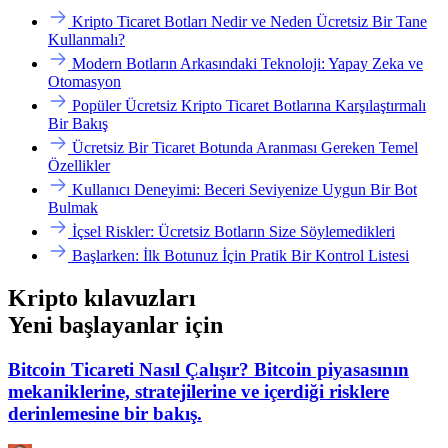
Kripto Ticaret Botları Nedir ve Neden Ücretsiz Bir Tane
Kullanmalı?
Modern Botların Arkasındaki Teknoloji: Yapay Zeka ve
Otomasyon
Popüler Ücretsiz Kripto Ticaret Botlarına Karşılaştırmalı
Bir Bakış
Ücretsiz Bir Ticaret Botunda Aranması Gereken Temel
Özellikler
Kullanıcı Deneyimi: Beceri Seviyenize Uygun Bir Bot
Bulmak
İçsel Riskler: Ücretsiz Botların Size Söylemedikleri
Başlarken: İlk Botunuz İçin Pratik Bir Kontrol Listesi
Kripto kılavuzları
Yeni başlayanlar için
Bitcoin Ticareti Nasıl Çalışır? Bitcoin piyasasının
mekaniklerine, stratejilerine ve içerdiği risklere
derinlemesine bir bakış.