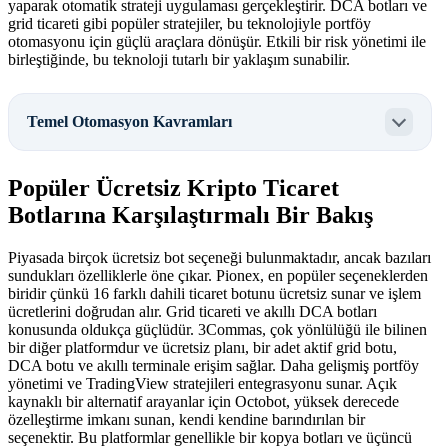
yaparak otomatik strateji uygulaması gerçekleştirir. DCA botları ve
grid ticareti gibi popüler stratejiler, bu teknolojiyle portföy
otomasyonu için güçlü araçlara dönüşür. Etkili bir risk yönetimi ile
birleştiğinde, bu teknoloji tutarlı bir yaklaşım sunabilir.
Temel Otomasyon Kavramları
Popüler Ücretsiz Kripto Ticaret
Botlarına Karşılaştırmalı Bir Bakış
Piyasada birçok ücretsiz bot seçeneği bulunmaktadır, ancak bazıları
sundukları özelliklerle öne çıkar. Pionex, en popüler seçeneklerden
biridir çünkü 16 farklı dahili ticaret botunu ücretsiz sunar ve işlem
ücretlerini doğrudan alır. Grid ticareti ve akıllı DCA botları
konusunda oldukça güçlüdür. 3Commas, çok yönlülüğü ile bilinen
bir diğer platformdur ve ücretsiz planı, bir adet aktif grid botu,
DCA botu ve akıllı terminale erişim sağlar. Daha gelişmiş portföy
yönetimi ve TradingView stratejileri entegrasyonu sunar. Açık
kaynaklı bir alternatif arayanlar için Octobot, yüksek derecede
özelleştirme imkanı sunan, kendi kendine barındırılan bir
seçenektir. Bu platformlar genellikle bir kopya botları ve üçüncü