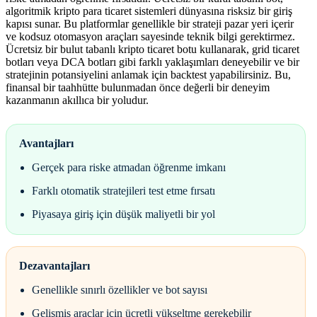
algoritmik kripto para ticaret sistemleri dünyasına risksiz bir giriş
kapısı sunar. Bu platformlar genellikle bir strateji pazar yeri içerir
ve kodsuz otomasyon araçları sayesinde teknik bilgi gerektirmez.
Ücretsiz bir bulut tabanlı kripto ticaret botu kullanarak, grid ticaret
botları veya DCA botları gibi farklı yaklaşımları deneyebilir ve bir
stratejinin potansiyelini anlamak için backtest yapabilirsiniz. Bu,
finansal bir taahhütte bulunmadan önce değerli bir deneyim
kazanmanın akıllıca bir yoludur.
Avantajları
Gerçek para riske atmadan öğrenme imkanı
Farklı otomatik stratejileri test etme fırsatı
Piyasaya giriş için düşük maliyetli bir yol
Dezavantajları
Genellikle sınırlı özellikler ve bot sayısı
Gelişmiş araçlar için ücretli yükseltme gerekebilir