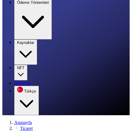
Ödeme Yöntemleri
Kaynaklar
NFT
Başlayın
Türkçe
Anasayfa
Ticaret