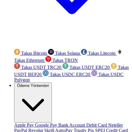
Takas Bitcoin
Takas Solana
Takas Litecoin
Takas Ethereum
Takas TRON
Takas USDT TRC20
Takas USDT ERC20
Takas
USDT BEP20
Takas USDC ERC20
Takas USDC
Polygon
Ödeme Yöntemleri
Apple Pay
Google Pay
Bank Account
Debit Card
Neteller
PayPal
Revolut
Skrill
AstroPay
Trustly
Pix
SPEI
Credit Card