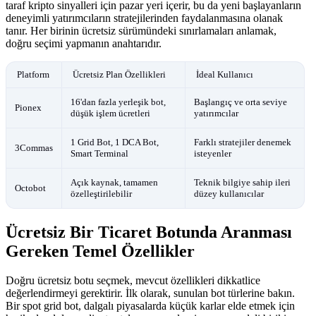
taraf kripto sinyalleri için pazar yeri içerir, bu da yeni başlayanların
deneyimli yatırımcıların stratejilerinden faydalanmasına olanak
tanır. Her birinin ücretsiz sürümündeki sınırlamaları anlamak,
doğru seçimi yapmanın anahtarıdır.
Platform
Ücretsiz Plan Özellikleri
İdeal Kullanıcı
16'dan fazla yerleşik bot,
Başlangıç ve orta seviye
Pionex
düşük işlem ücretleri
yatırımcılar
1 Grid Bot, 1 DCA Bot,
Farklı stratejiler denemek
3Commas
Smart Terminal
isteyenler
Açık kaynak, tamamen
Teknik bilgiye sahip ileri
Octobot
özelleştirilebilir
düzey kullanıcılar
Ücretsiz Bir Ticaret Botunda Aranması
Gereken Temel Özellikler
Doğru ücretsiz botu seçmek, mevcut özellikleri dikkatlice
değerlendirmeyi gerektirir. İlk olarak, sunulan bot türlerine bakın.
Bir spot grid bot, dalgalı piyasalarda küçük karlar elde etmek için