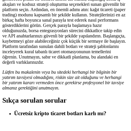
akışları ve kodsuz strateji oluşturma seçenekleri sunan güvenilir bir
platform seçin. Ardından, en önemli adımı atın: kağıt ticareti (paper
trading) modunu kapsamlı bir şekilde kullanın. Stratejilerinizi en az
birkaç hafta boyunca sanal parayla test ederek nasıl performans
gösterdiklerini görün. Gerçek parayla başlamaya hazır
olduğunuzda, borsa entegrasyonları sürecini dikkatlice takip edin
ve API anahtarlarınızı güvenli bir şekilde yapılandırın. Başlangıçta,
kaybetmeyi göze alabileceğiniz çok küçük bir sermaye ile başlayın.
Platform tarafından sunulan dahili botları ve strateji şablonlarını
inceleyerek kural tabanlı ticaret otomasyonunun temellerini
öğrenin. Unutmayın, sabır ve dikkatli planlama, bu alandaki en
değerli varlıklarınızdır.
Lütfen bu makalenin veya bu sitedeki herhangi bir bilginin bir
yatırım tavsiyesi olmadığını, riskin size ait olduğunu ve herhangi
bir yatırım kararı vermeden önce gerekirse profesyonel bir tavsiye
almanız gerektiğini unutmayın.
Sıkça sorulan sorular
Ücretsiz kripto ticaret botları karlı mı?