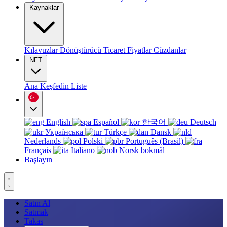
Kaynaklar
Kılavuzlar
Dönüştürücü
Ticaret
Fiyatlar
Cüzdanlar
NFT
Ana
Keşfedin
Liste
English
Español
한국어
Deutsch
Українська
Türkçe
Dansk
Nederlands
Polski
Português (Brasil)
Français
Italiano
Norsk bokmål
Başlayın
Satın Al
Satmak
Takas