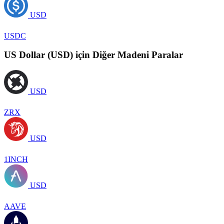
USD
USDC
US Dollar (USD) için Diğer Madeni Paralar
USD
ZRX
USD
1INCH
USD
AAVE