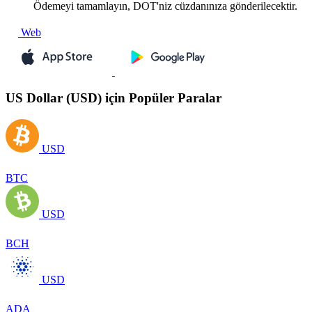
Ödemeyi tamamlayın, DOT'niz cüzdanınıza gönderilecektir.
Web
US Dollar (USD) için Popüler Paralar
USD
BTC
USD
BCH
USD
ADA