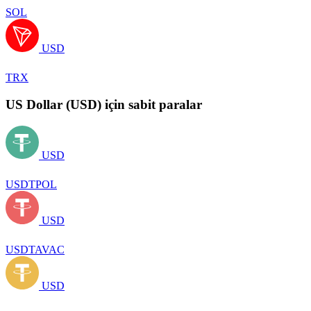
SOL
USD
TRX
US Dollar (USD) için sabit paralar
USD
USDTPOL
USD
USDTAVAC
USD