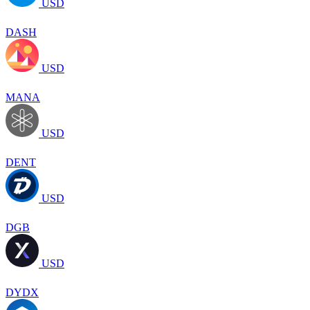
USD
DASH
USD
MANA
USD
DENT
USD
DGB
USD
DYDX