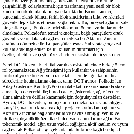
içinde benzeri görülmemiş çapraz zincir iletişimi ve birlikte
çalışabilirliği kolaylaştırmak için tasarlanmış yeni nesil bir blok
zinciri protokolü olarak ortaya çıkmaktadır. Birincil amacı,
parachain olarak bilinen farklı blok zincirlerinin bilgi ve işlemleri
güvenle değiş tokuş etmesini sağlamaktır. Bu, bireysel ağların izole
bir şekilde çalıştığı blok zinciri silolarının önemli zorluklarını ele
almaktadır. Polkadot'un temel teknolojisi, bağlı paraşütlere ortak
güvenlik ve mutabakat sağlayan merkezi bir Aktarma Zinciri
etrafında dönmektedir. Bu paraşütler, esnek Substrate çerçevesi
kullanılarak inşa edilen belirli kullanım durumları için
özelleştirilebilir ve çeşitli özel zincirler ekosistemini teşvik eder.
Yerel DOT tokenı, bu dijital varlık ekosistemi içinde birkaç önemli
rol oynamaktadır. Ağ yönetişimi için kullanılır ve sahiplerinin
protokol yükseltmeleri ve hazine tahsisleri ile ilgili karar alma
süreçlerine katılmalarına olanak tanır. DOT ayrıca, Polkadot'un
Aday Gösterme Kanıtı (NPoS) mutabakat mekanizmasında stake
etmek için de gereklidir; burada aday gösterenler, ağı güvence
altına almak ve ödüller kazanmak için doğrulayıcıları destekler.
Ayrıca, DOT tokenleri, bir açık artırma mekanizması aracılığıyla
paraşüt yuvalarını kiralamak için projeler tarafından bağlanır ve
Aktarım Zincirine bağlanmalarını ve havuzlanmış güvenlik ve
birlikte çalışabilirlik özelliklerinden yararlanmalarını sağlar. Bu
tokenomik model, ağın uzun vadeli sağlığına aktif katılım ve uyum
sağlayarak Polkadot'u gerçek anlamda birbirine bağlı bir dijital