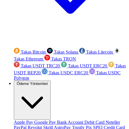
Takas Bitcoin
Takas Solana
Takas Litecoin
Takas Ethereum
Takas TRON
Takas USDT TRC20
Takas USDT ERC20
Takas
USDT BEP20
Takas USDC ERC20
Takas USDC
Polygon
Ödeme Yöntemleri
Apple Pay
Google Pay
Bank Account
Debit Card
Neteller
PayPal
Revolut
Skrill
AstroPay
Trustly
Pix
SPEI
Credit Card