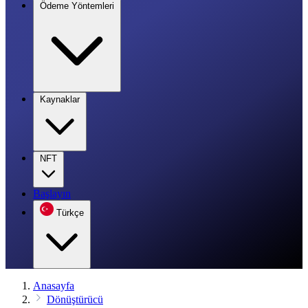
Ödeme Yöntemleri
Kaynaklar
NFT
Başlayın
Türkçe
Anasayfa
Dönüştürücü