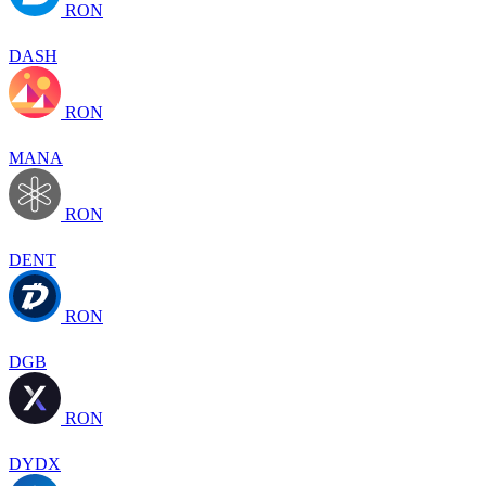
RON
DASH
RON
MANA
RON
DENT
RON
DGB
RON
DYDX