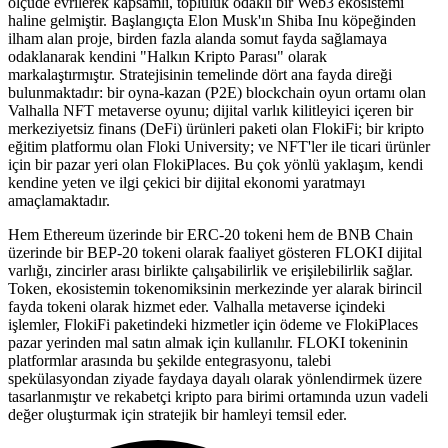
ölçüde evrilerek kapsamlı, topluluk odaklı bir Web3 ekosistemi
haline gelmiştir. Başlangıçta Elon Musk'ın Shiba Inu köpeğinden
ilham alan proje, birden fazla alanda somut fayda sağlamaya
odaklanarak kendini "Halkın Kripto Parası" olarak
markalaştırmıştır. Stratejisinin temelinde dört ana fayda direği
bulunmaktadır: bir oyna-kazan (P2E) blockchain oyun ortamı olan
Valhalla NFT metaverse oyunu; dijital varlık kilitleyici içeren bir
merkeziyetsiz finans (DeFi) ürünleri paketi olan FlokiFi; bir kripto
eğitim platformu olan Floki University; ve NFT'ler ile ticari ürünler
için bir pazar yeri olan FlokiPlaces. Bu çok yönlü yaklaşım, kendi
kendine yeten ve ilgi çekici bir dijital ekonomi yaratmayı
amaçlamaktadır.
Hem Ethereum üzerinde bir ERC-20 tokeni hem de BNB Chain
üzerinde bir BEP-20 tokeni olarak faaliyet gösteren FLOKI dijital
varlığı, zincirler arası birlikte çalışabilirlik ve erişilebilirlik sağlar.
Token, ekosistemin tokenomiksinin merkezinde yer alarak birincil
fayda tokeni olarak hizmet eder. Valhalla metaverse içindeki
işlemler, FlokiFi paketindeki hizmetler için ödeme ve FlokiPlaces
pazar yerinden mal satın almak için kullanılır. FLOKI tokeninin
platformlar arasında bu şekilde entegrasyonu, talebi
spekülasyondan ziyade faydaya dayalı olarak yönlendirmek üzere
tasarlanmıştır ve rekabetçi kripto para birimi ortamında uzun vadeli
değer oluşturmak için stratejik bir hamleyi temsil eder.