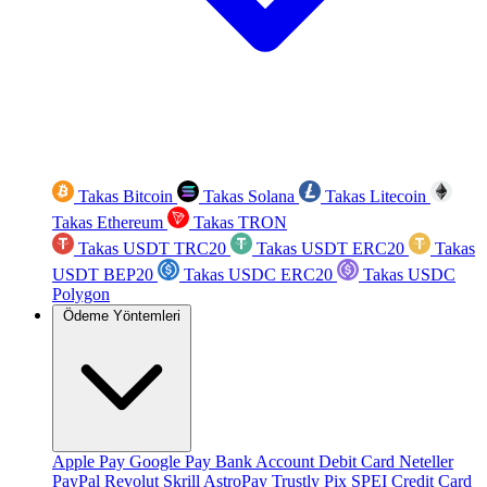
Takas Bitcoin
Takas Solana
Takas Litecoin
Takas Ethereum
Takas TRON
Takas USDT TRC20
Takas USDT ERC20
Takas
USDT BEP20
Takas USDC ERC20
Takas USDC
Polygon
Ödeme Yöntemleri
Apple Pay
Google Pay
Bank Account
Debit Card
Neteller
PayPal
Revolut
Skrill
AstroPay
Trustly
Pix
SPEI
Credit Card