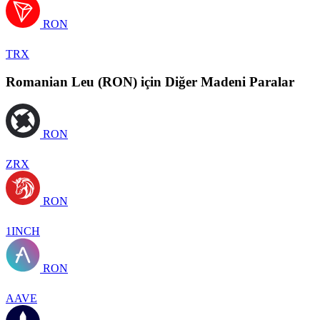
RON
TRX
Romanian Leu (RON) için Diğer Madeni Paralar
RON
ZRX
RON
1INCH
RON
AAVE