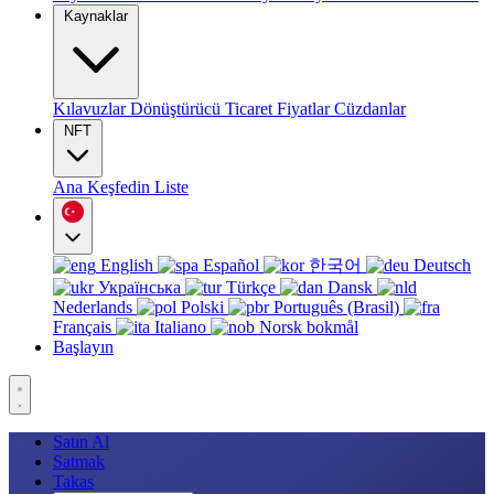
Kaynaklar
Kılavuzlar
Dönüştürücü
Ticaret
Fiyatlar
Cüzdanlar
NFT
Ana
Keşfedin
Liste
English
Español
한국어
Deutsch
Українська
Türkçe
Dansk
Nederlands
Polski
Português (Brasil)
Français
Italiano
Norsk bokmål
Başlayın
Satın Al
Satmak
Takas