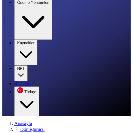
Ödeme Yöntemleri
Kaynaklar
NFT
Başlayın
Türkçe
Anasayfa
Dönüştürücü