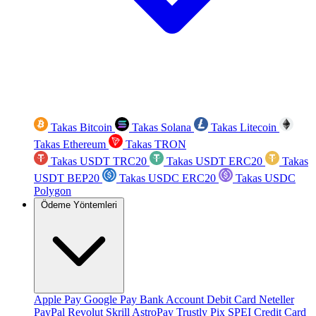
Takas Bitcoin
Takas Solana
Takas Litecoin
Takas Ethereum
Takas TRON
Takas USDT TRC20
Takas USDT ERC20
Takas
USDT BEP20
Takas USDC ERC20
Takas USDC
Polygon
Ödeme Yöntemleri
Apple Pay
Google Pay
Bank Account
Debit Card
Neteller
PayPal
Revolut
Skrill
AstroPay
Trustly
Pix
SPEI
Credit Card