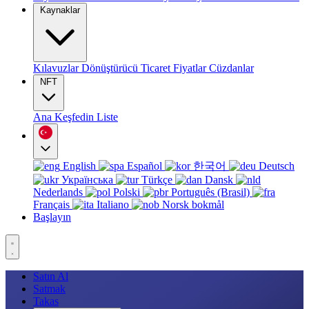
Kaynaklar
Kılavuzlar
Dönüştürücü
Ticaret
Fiyatlar
Cüzdanlar
NFT
Ana
Keşfedin
Liste
English
Español
한국어
Deutsch
Українська
Türkçe
Dansk
Nederlands
Polski
Português (Brasil)
Français
Italiano
Norsk bokmål
Başlayın
Satın Al
Satmak
Takas