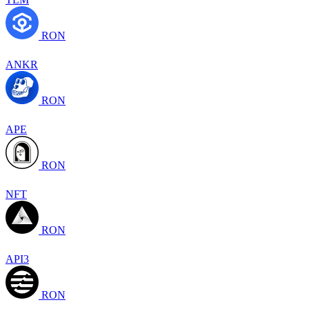
RON
ANKR
RON
APE
RON
NFT
RON
API3
RON