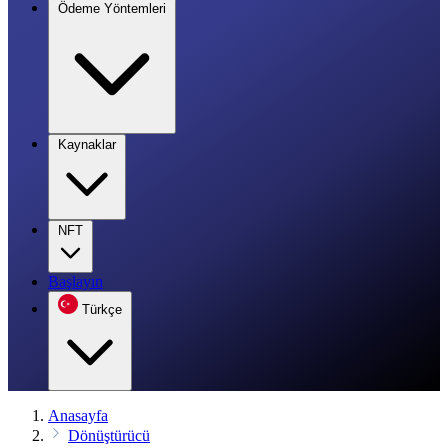
Ödeme Yöntemleri
Kaynaklar
NFT
Başlayın
Türkçe
Anasayfa
Dönüştürücü