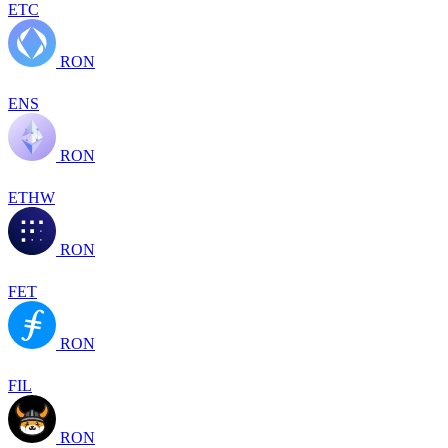
ETC
RON
ENS
RON
ETHW
RON
FET
RON
FIL
RON