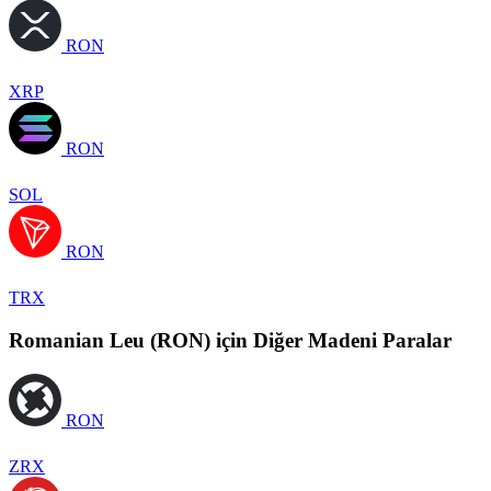
RON
XRP
RON
SOL
RON
TRX
Romanian Leu (RON) için Diğer Madeni Paralar
RON
ZRX