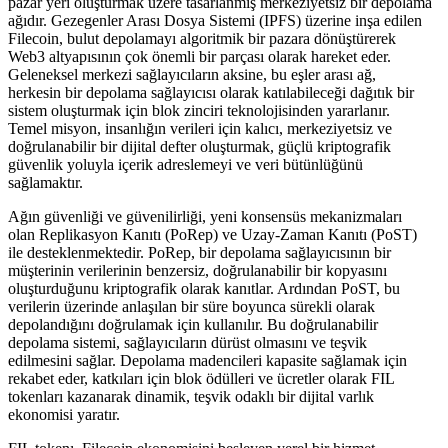
pazar yeri oluşturmak üzere tasarlanmış merkeziyetsiz bir depolama
ağıdır. Gezegenler Arası Dosya Sistemi (IPFS) üzerine inşa edilen
Filecoin, bulut depolamayı algoritmik bir pazara dönüştürerek
Web3 altyapısının çok önemli bir parçası olarak hareket eder.
Geleneksel merkezi sağlayıcıların aksine, bu eşler arası ağ,
herkesin bir depolama sağlayıcısı olarak katılabileceği dağıtık bir
sistem oluşturmak için blok zinciri teknolojisinden yararlanır.
Temel misyon, insanlığın verileri için kalıcı, merkeziyetsiz ve
doğrulanabilir bir dijital defter oluşturmak, güçlü kriptografik
güvenlik yoluyla içerik adreslemeyi ve veri bütünlüğünü
sağlamaktır.
Ağın güvenliği ve güvenilirliği, yeni konsensüs mekanizmaları
olan Replikasyon Kanıtı (PoRep) ve Uzay-Zaman Kanıtı (PoST)
ile desteklenmektedir. PoRep, bir depolama sağlayıcısının bir
müşterinin verilerinin benzersiz, doğrulanabilir bir kopyasını
oluşturduğunu kriptografik olarak kanıtlar. Ardından PoST, bu
verilerin üzerinde anlaşılan bir süre boyunca sürekli olarak
depolandığını doğrulamak için kullanılır. Bu doğrulanabilir
depolama sistemi, sağlayıcıların dürüst olmasını ve teşvik
edilmesini sağlar. Depolama madencileri kapasite sağlamak için
rekabet eder, katkıları için blok ödülleri ve ücretler olarak FIL
tokenları kazanarak dinamik, teşvik odaklı bir dijital varlık
ekonomisi yaratır.