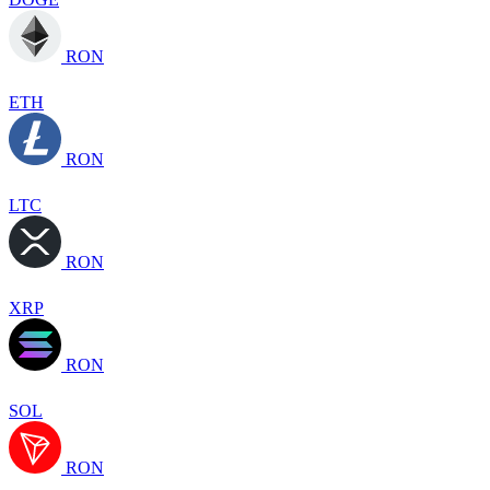
RON
ETH
RON
LTC
RON
XRP
RON
SOL
RON