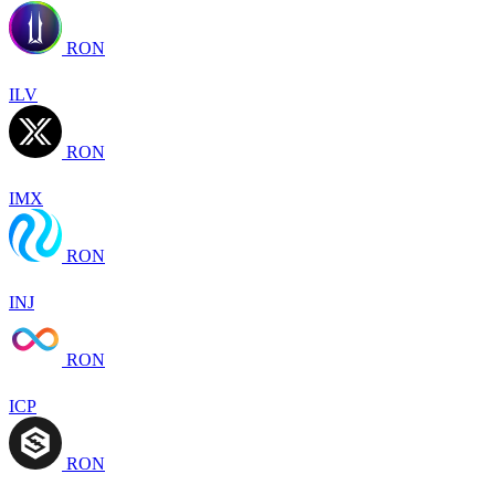
RON
ILV
RON
IMX
RON
INJ
RON
ICP
RON