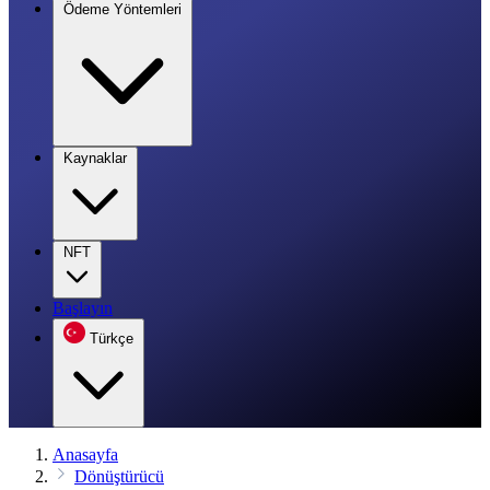
Ödeme Yöntemleri
Kaynaklar
NFT
Başlayın
Türkçe
Anasayfa
Dönüştürücü