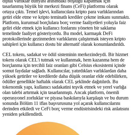
dijital varlıklar dünyası arasındaki boşluğu kapatmak için
tasarlanmış büyük bir merkezi finans (CeFi) platformu olarak
ortaya çıktı. Temel işlevi, kullanıcılara kripto para varlıklarından
getiri elde etme ve kripto teminatlı krediler çekme imkanı sunmaktı.
Platform, kurumsal borçlulara borç verme faaliyetleri yoluyla faiz
geliri elde etmek için kullanıcı fonlarını yöneten bir saklama
temelinde faaliyet gösteriyordu. Bu model, karmaşık DeFi
protokollerinde gezinmeden varlıklarını çalıştırmak isteyen kripto
sahipleri için kullanıcı dostu bir alternatif olarak konumlandırıldı.
CEL tokenı, sadakat ve ödül sisteminin merkezindeydi. Bir hizmet
tokenı olarak CEL'i tutmak ve kullanmak, hem kazanma hem de
borçlanma için tercihli faiz oranları gibi Celsius ekosistemi içinde
somut faydalar sağladı. Kullanıcılar, yatırdıkları varlıklardan daha
yüksek getiriler ve kredilerde daha düşük oranlar elde edebilirken,
ödüller genellikle haftalık olarak CEL şeklinde dağıtılırdı. Bu
tokenomik yapı, kullanıcı sadakatini teşvik etmek ve yerel varlığa
olan talebi artırmak için tasarlanmıştı. Ancak platform, önemli
operasyonel zorluklar ve piyasa baskılarıyla karşılaştı ve bu durum
sonunda Bölüm 11 iflas başvurusuna yol açarak kullanıcılarını
derinden etkiledi ve CeFi borç verme endüstrisindeki risk anlatısını
yeniden şekillendirdi.