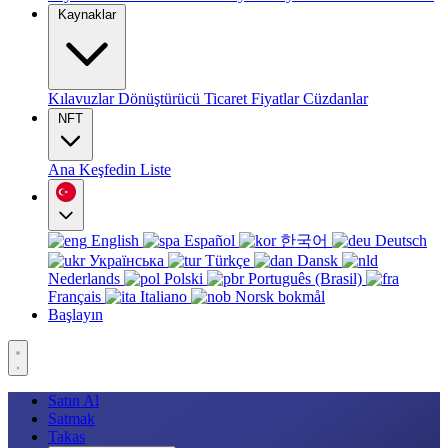
Kaynaklar
Kılavuzlar
Dönüştürücü
Ticaret
Fiyatlar
Cüzdanlar
NFT
Ana
Keşfedin
Liste
English
Español
한국어
Deutsch
Українська
Türkçe
Dansk
Nederlands
Polski
Português (Brasil)
Français
Italiano
Norsk bokmål
Başlayın
Satın Al
Satmak
Takas