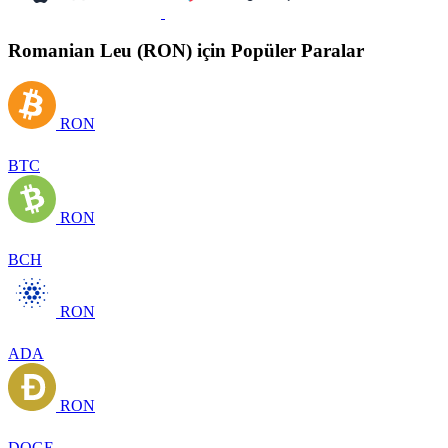
Romanian Leu (RON) için Popüler Paralar
RON
BTC
RON
BCH
RON
ADA
RON
DOGE