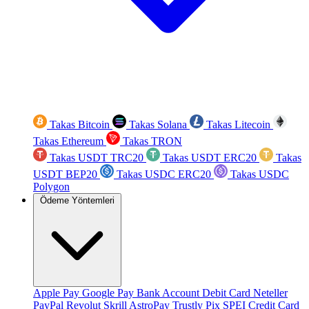
Takas Bitcoin
Takas Solana
Takas Litecoin
Takas Ethereum
Takas TRON
Takas USDT TRC20
Takas USDT ERC20
Takas
USDT BEP20
Takas USDC ERC20
Takas USDC
Polygon
Ödeme Yöntemleri
Apple Pay
Google Pay
Bank Account
Debit Card
Neteller
PayPal
Revolut
Skrill
AstroPay
Trustly
Pix
SPEI
Credit Card