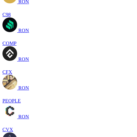
RON
C98
RON
COMP
RON
CFX
RON
PEOPLE
RON
CVX