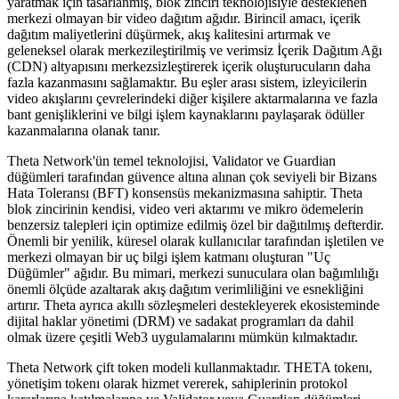
yaratmak için tasarlanmış, blok zinciri teknolojisiyle desteklenen
merkezi olmayan bir video dağıtım ağıdır. Birincil amacı, içerik
dağıtım maliyetlerini düşürmek, akış kalitesini artırmak ve
geleneksel olarak merkezileştirilmiş ve verimsiz İçerik Dağıtım Ağı
(CDN) altyapısını merkezsizleştirerek içerik oluşturucuların daha
fazla kazanmasını sağlamaktır. Bu eşler arası sistem, izleyicilerin
video akışlarını çevrelerindeki diğer kişilere aktarmalarına ve fazla
bant genişliklerini ve bilgi işlem kaynaklarını paylaşarak ödüller
kazanmalarına olanak tanır.
Theta Network'ün temel teknolojisi, Validator ve Guardian
düğümleri tarafından güvence altına alınan çok seviyeli bir Bizans
Hata Toleransı (BFT) konsensüs mekanizmasına sahiptir. Theta
blok zincirinin kendisi, video veri aktarımı ve mikro ödemelerin
benzersiz talepleri için optimize edilmiş özel bir dağıtılmış defterdir.
Önemli bir yenilik, küresel olarak kullanıcılar tarafından işletilen ve
merkezi olmayan bir uç bilgi işlem katmanı oluşturan "Uç
Düğümler" ağıdır. Bu mimari, merkezi sunuculara olan bağımlılığı
önemli ölçüde azaltarak akış dağıtım verimliliğini ve esnekliğini
artırır. Theta ayrıca akıllı sözleşmeleri destekleyerek ekosisteminde
dijital haklar yönetimi (DRM) ve sadakat programları da dahil
olmak üzere çeşitli Web3 uygulamalarını mümkün kılmaktadır.
Theta Network çift token modeli kullanmaktadır. THETA tokenı,
yönetişim tokenı olarak hizmet vererek, sahiplerinin protokol