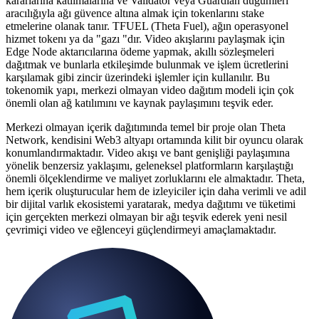
kararlarına katılmalarına ve Validator veya Guardian düğümleri
aracılığıyla ağı güvence altına almak için tokenlarını stake
etmelerine olanak tanır. TFUEL (Theta Fuel), ağın operasyonel
hizmet tokenı ya da "gazı "dır. Video akışlarını paylaşmak için
Edge Node aktarıcılarına ödeme yapmak, akıllı sözleşmeleri
dağıtmak ve bunlarla etkileşimde bulunmak ve işlem ücretlerini
karşılamak gibi zincir üzerindeki işlemler için kullanılır. Bu
tokenomik yapı, merkezi olmayan video dağıtım modeli için çok
önemli olan ağ katılımını ve kaynak paylaşımını teşvik eder.
Merkezi olmayan içerik dağıtımında temel bir proje olan Theta
Network, kendisini Web3 altyapı ortamında kilit bir oyuncu olarak
konumlandırmaktadır. Video akışı ve bant genişliği paylaşımına
yönelik benzersiz yaklaşımı, geleneksel platformların karşılaştığı
önemli ölçeklendirme ve maliyet zorluklarını ele almaktadır. Theta,
hem içerik oluşturucular hem de izleyiciler için daha verimli ve adil
bir dijital varlık ekosistemi yaratarak, medya dağıtımı ve tüketimi
için gerçekten merkezi olmayan bir ağı teşvik ederek yeni nesil
çevrimiçi video ve eğlenceyi güçlendirmeyi amaçlamaktadır.