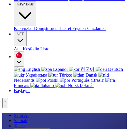
Kaynaklar
Kılavuzlar
Dönüştürücü
Ticaret
Fiyatlar
Cüzdanlar
NFT
Ana
Keşfedin
Liste
English
Español
한국어
Deutsch
Українська
Türkçe
Dansk
Nederlands
Polski
Português (Brasil)
Français
Italiano
Norsk bokmål
Başlayın
Satın Al
Satmak
Takas