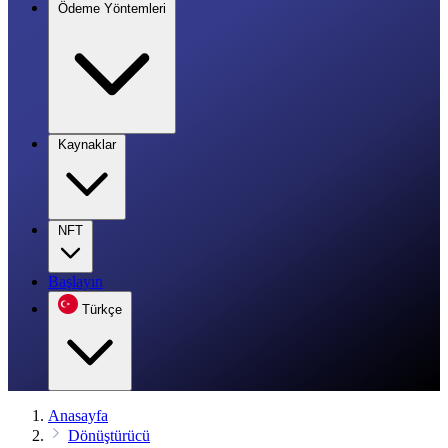
Ödeme Yöntemleri
Kaynaklar
NFT
Başlayın
Türkçe
Anasayfa
Dönüştürücü