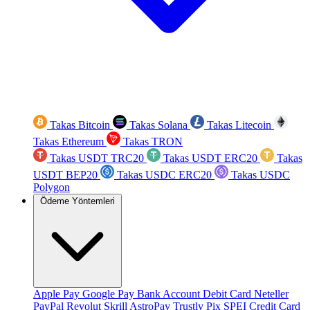
Takas Bitcoin
Takas Solana
Takas Litecoin
Takas Ethereum
Takas TRON
Takas USDT TRC20
Takas USDT ERC20
Takas
USDT BEP20
Takas USDC ERC20
Takas USDC
Polygon
Ödeme Yöntemleri
Apple Pay
Google Pay
Bank Account
Debit Card
Neteller
PayPal
Revolut
Skrill
AstroPay
Trustly
Pix
SPEI
Credit Card