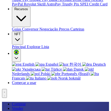
PayPal
Revolut
Skrill
AstroPay
Trustly
Pix
SPEI
Credit Card
Recursos
Guias
Conversor
Negociação
Preços
Carteiras
NFT
Principal
Explorar
Lista
English
Español
한국어
Deutsch
Українська
Türkçe
Dansk
Nederlands
Polski
Português (Brasil)
Français
Italiano
Norsk bokmål
Começar a usar
Comprar
Vender