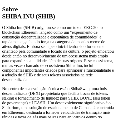
Sobre
SHIBA INU (SHIB)
O Shiba Inu (SHIB) originou-se como um token ERC-20 no
blockchain Ethereum, lançado como um "experimento de
construção descentralizada e espontânea de comunidades" e
rapidamente ganhando força na categoria de moedas meme de
ativos digitais. Embora seu apelo inicial tenha sido fortemente
orientado pela comunidade e focado na cultura, o projeto embarcou
desde então no desenvolvimento de um ecossistema mais amplo
para expandir sua utilidade além de suas origens. Esse ecossistema,
muitas vezes chamado de ecossistema Shiba Inu, inclui
componentes importantes criados para aprimorar a funcionalidade e
a adoção do SHIB e de seus tokens associados na rede
descentralizada.
No centro de sua evolução técnica está o ShibaSwap, uma bolsa
descentralizada (DEX) proprietária que facilita trocas de tokens,
staking e fornecimento de liquidez para SHIB, BONE (seu token
de governança) e LEASH. Um desenvolvimento significativo é o
Shibarium, uma solução de escalonamento de Camada 2 construída
em Ethereum, destinada a fornecer velocidades de transação mais
rápidas e taxas de gás mais baixas para aplicativos dentro do