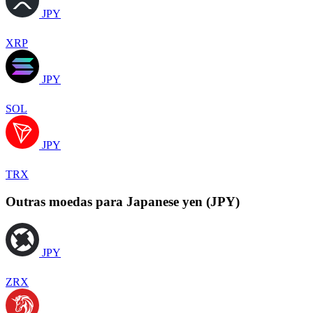
JPY
XRP
JPY
SOL
JPY
TRX
Outras moedas para Japanese yen (JPY)
JPY
ZRX