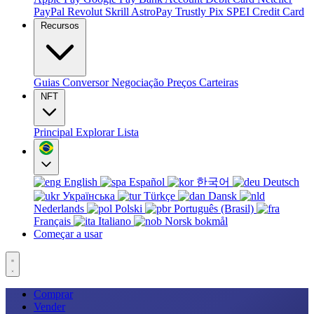
PayPal
Revolut
Skrill
AstroPay
Trustly
Pix
SPEI
Credit Card
Recursos
Guias
Conversor
Negociação
Preços
Carteiras
NFT
Principal
Explorar
Lista
English
Español
한국어
Deutsch
Українська
Türkçe
Dansk
Nederlands
Polski
Português (Brasil)
Français
Italiano
Norsk bokmål
Começar a usar
Comprar
Vender