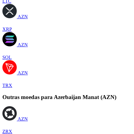
LTC
AZN
XRP
AZN
SOL
AZN
TRX
Outras moedas para Azerbaijan Manat (AZN)
AZN
ZRX