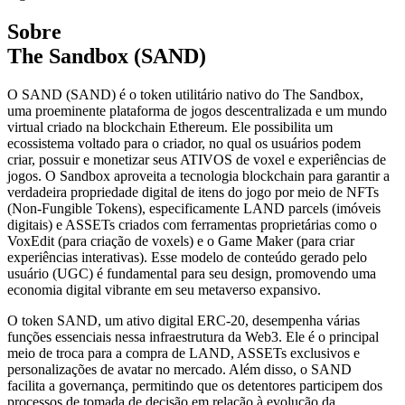
Sobre
The Sandbox (SAND)
O SAND (SAND) é o token utilitário nativo do The Sandbox,
uma proeminente plataforma de jogos descentralizada e um mundo
virtual criado na blockchain Ethereum. Ele possibilita um
ecossistema voltado para o criador, no qual os usuários podem
criar, possuir e monetizar seus ATIVOS de voxel e experiências de
jogos. O Sandbox aproveita a tecnologia blockchain para garantir a
verdadeira propriedade digital de itens do jogo por meio de NFTs
(Non-Fungible Tokens), especificamente LAND parcels (imóveis
digitais) e ASSETs criados com ferramentas proprietárias como o
VoxEdit (para criação de voxels) e o Game Maker (para criar
experiências interativas). Esse modelo de conteúdo gerado pelo
usuário (UGC) é fundamental para seu design, promovendo uma
economia digital vibrante em seu metaverso expansivo.
O token SAND, um ativo digital ERC-20, desempenha várias
funções essenciais nessa infraestrutura da Web3. Ele é o principal
meio de troca para a compra de LAND, ASSETs exclusivos e
personalizações de avatar no mercado. Além disso, o SAND
facilita a governança, permitindo que os detentores participem dos
processos de tomada de decisão em relação à evolução da