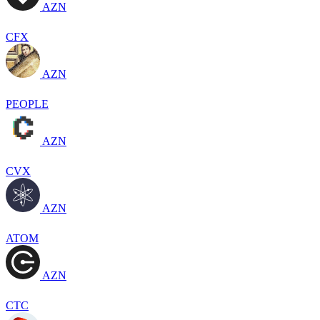
AZN
CFX
AZN
PEOPLE
AZN
CVX
AZN
ATOM
AZN
CTC