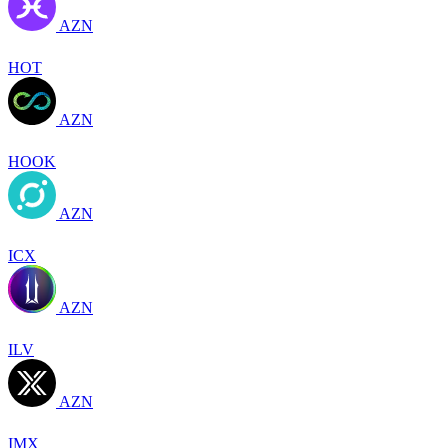
AZN
HOT
AZN
HOOK
AZN
ICX
AZN
ILV
AZN
IMX