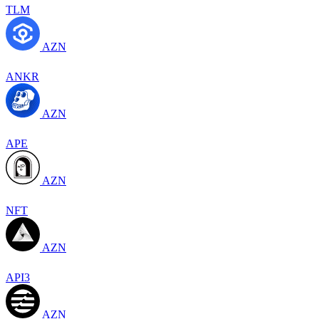
TLM
AZN
ANKR
AZN
APE
AZN
NFT
AZN
API3
AZN