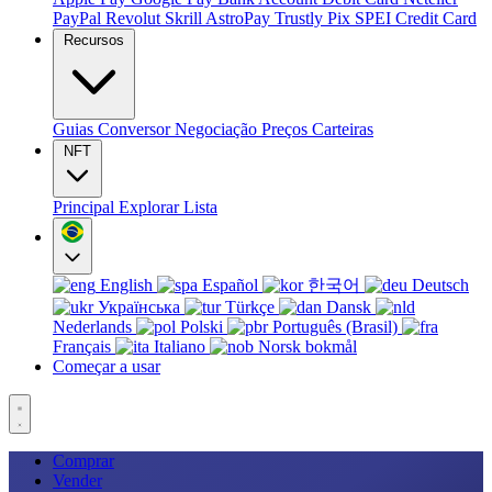
PayPal
Revolut
Skrill
AstroPay
Trustly
Pix
SPEI
Credit Card
Recursos
Guias
Conversor
Negociação
Preços
Carteiras
NFT
Principal
Explorar
Lista
English
Español
한국어
Deutsch
Українська
Türkçe
Dansk
Nederlands
Polski
Português (Brasil)
Français
Italiano
Norsk bokmål
Começar a usar
Comprar
Vender