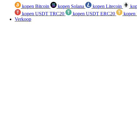
kopen Bitcoin
kopen Solana
kopen Litecoin
kop
kopen USDT TRC20
kopen USDT ERC20
kopen
Verkoop