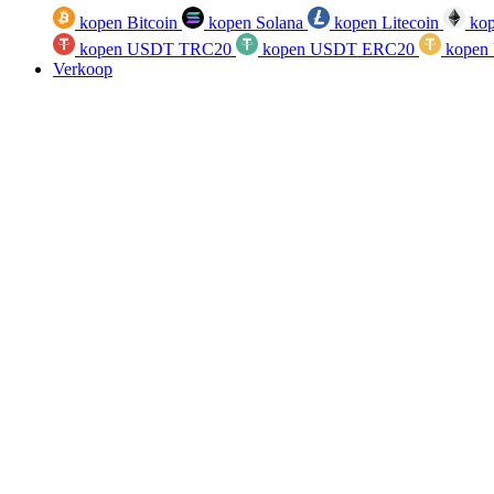
kopen Bitcoin
kopen Solana
kopen Litecoin
kop
kopen USDT TRC20
kopen USDT ERC20
kopen
Verkoop