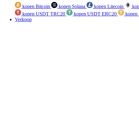
kopen Bitcoin
kopen Solana
kopen Litecoin
kop
kopen USDT TRC20
kopen USDT ERC20
kopen
Verkoop