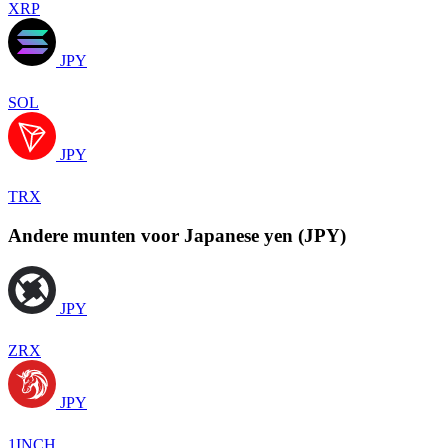
XRP
JPY
SOL
JPY
TRX
Andere munten voor Japanese yen (JPY)
JPY
ZRX
JPY
1INCH