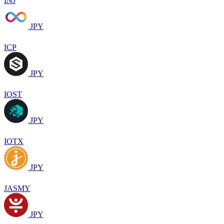
INJ
JPY
ICP
JPY
IOST
JPY
IOTX
JPY
JASMY
JPY