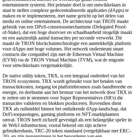
entertainment systeem. Het primaire doel is om ontwikkelaars in
staat te stellen complexe gedecentraliseerde applicaties (dApps) te
maken en te implementeren, met name gericht op het delen van
media en online entertainment. De architectuur van TRON maakt
gebruik van een DPoS-consensusmechanisme (Delegated Proof-
of-Stake), dat een hoge doorvoer en schaalbaarheid mogelijk maakt
en een aanzienlijk aantal transacties per seconde verwerkt. Dit
maakt de TRON blockchaintechnologie een aantrekkelijk platform
voor dApps met hoge volumes. Het netwerk ondersteunt smart
contracts die compatibel zijn met de Ethereum Virtual Machine
(EVM) via de TRON Virtual Machine (TVM), wat de migratie
voor ontwikkelaars vergemakkelijkt.
De native utility token, TRX, is een integraal onderdeel van het
TRON ecosysteem. TRX wordt gebruikt voor het betalen van
transactiekosten, toegang tot platformbronnen zoals bandbreedte en
energie, en deelname aan het bestuur van het netwerk door TRX in
te zetten om te stemmen voor Super Representatives (SR's) die
transacties valideren en blokken produceren. Bovendien dient
TRX als ruilmiddel binnen het ontluikende dApp-landschap, dat
DeFi-toepassingen, gaming platforms en NFT-marktplaatsen
omvat. TRON heeft zichzelf gevestigd als een belangrijke speler in
de Web3 infrastructuur, vooral bekend om zijn actieve
gebruikersbasis, TRC-20 token standaard (vergelijkbaar met ERC-
20), en zijn inspanningen in het bevorderen van een