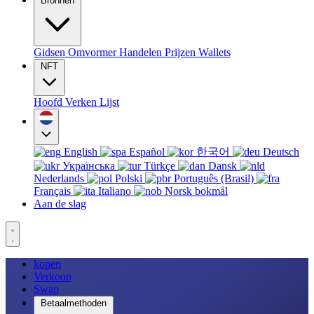
Bronnen
Gidsen
Omvormer
Handelen
Prijzen
Wallets
NFT
Hoofd
Verken
Lijst
English
Español
한국어
Deutsch
Українська
Türkçe
Dansk
Nederlands
Polski
Português (Brasil)
Français
Italiano
Norsk bokmål
Aan de slag
kopen
Verkoop
Swap
Betaalmethoden