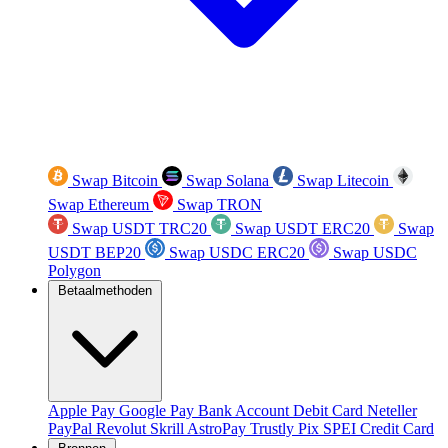
Swap Bitcoin
Swap Solana
Swap Litecoin
Swap Ethereum
Swap TRON
Swap USDT TRC20
Swap USDT ERC20
Swap
USDT BEP20
Swap USDC ERC20
Swap USDC
Polygon
Betaalmethoden
Apple Pay
Google Pay
Bank Account
Debit Card
Neteller
PayPal
Revolut
Skrill
AstroPay
Trustly
Pix
SPEI
Credit Card